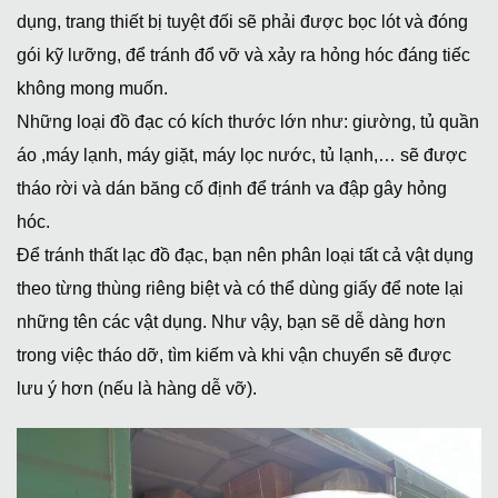
dụng, trang thiết bị tuyệt đối sẽ phải được bọc lót và đóng
gói kỹ lưỡng, để tránh đổ vỡ và xảy ra hỏng hóc đáng tiếc
không mong muốn.
Những loại đồ đạc có kích thước lớn như: giường, tủ quần
áo ,máy lạnh, máy giặt, máy lọc nước, tủ lạnh,… sẽ được
tháo rời và dán băng cố định để tránh va đập gây hỏng
hóc.
Để tránh thất lạc đồ đạc, bạn nên phân loại tất cả vật dụng
theo từng thùng riêng biệt và có thể dùng giấy để note lại
những tên các vật dụng. Như vậy, bạn sẽ dễ dàng hơn
trong việc tháo dỡ, tìm kiếm và khi vận chuyển sẽ được
lưu ý hơn (nếu là hàng dễ vỡ).