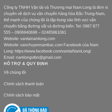
Công ty TNHH Vận tải và Thương mại Nam Long là đơn vị
chuyên về dịch vụ vận chuyển hàng hóa Bắc-Trung-Nam,
thế mạnh của chúng tôi là tập trung vào lĩnh vực vận
chuyển bằng đường sắt và đường biển: Tel:
0987 877
555
–
0906940698
– 02485861061
Website:
vantainamlong.com
Website:
vanchuyennambac.com
Facebook của Nam
Long:
https://www.facebook.com/vantaiNamLong/
Email:
namlongvtbn@gmail.com
HỖ TRỢ & QUY ĐỊNH
Về chúng tôi
Chính sách thanh toán
Chính sách bảo mật