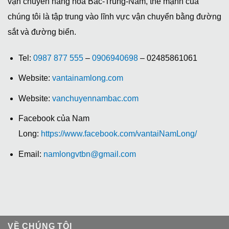
vận chuyển hàng hóa Bắc-Trung-Nam, thế mạnh của
chúng tôi là tập trung vào lĩnh vực vận chuyển bằng đường
sắt và đường biển.
Tel:
0987 877 555
–
0906940698
– 02485861061
Website:
vantainamlong.com
Website:
vanchuyennambac.com
Facebook của Nam
Long:
https://www.facebook.com/vantaiNamLong/
Email:
namlongvtbn@gmail.com
VỀ CHÚNG TÔI