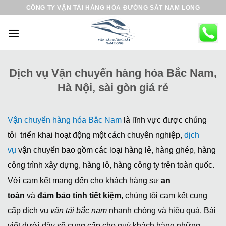
B
CÔNG TY VẬN TẢI HÀNG HÓA ĐƯỜNG SẮT NAM LONG
ỏ
q
u
a
n
Dịch vụ Vận chuyển hàng hóa Bắc Nam,
ộ
Hà Nội, sài gòn giá rẻ
i
d
u
Vận chuyển hàng hóa Bắc Nam
là lĩnh vực được chúng
n
tôi triển khai hoạt động một cách chuyên nghiệp,
dịch
g
vụ
vận chuyển bao gồm các loại hàng lẻ, hàng ghép, hàng
công trình xây dựng, hàng lô, hàng công ty trên toàn quốc.
Với cam kết mang đến cho khách hàng sự
an
toàn
và
đảm bảo tính tiết kiệm
, chúng tôi cam kết cung
cấp dịch vụ
vận tải bắc nam
nhanh chóng và hiệu quả. Bài
viết dưới đây sẽ cung cấp cho quý khách hàng những