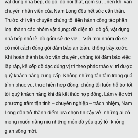
vật dụng nhà bếp, đồ gỗ, đồ nội thất, gốm sứ…nên khi vận
chuyển nhân viên của Nam Long đều hết sức cẩn thận.
Trước khi vận chuyển chúng tôi tiến hành công tác phân
loại thành các nhóm vật dụng: đồ điện tử, đồ gỗ, vật dụng
nhà bếp nhỏ lẻ, đồ gốm sứ dễ vỡ… Với mỗi nhóm đồ sẽ
có một cách đóng gói đảm bảo an toàn, không trầy xước.
Khi hoàn thành bước vận chuyển, chúng tôi đảm bảo việc
lắp ráp, kê xếp đồ đạc đúng vị trí theo phác thảo vị trí được
quý khách hàng cung cấp. Không những tận tâm trong quá
trình phục vụ, thực hiện hợp đồng, chúng tôi luôn hỗ trợ tốt
tới quý khách hàng khi đã kết thúc hợp đồng. Làm việc với
phương trâm tận tình – chuyên nghiệp – trách nhiệm, Nam
Long dần trở thành điểm lựa chọn tin cậy với những ai có
mong muốn nâng niu những món đồ yêu quý tới không
gian sống mới.