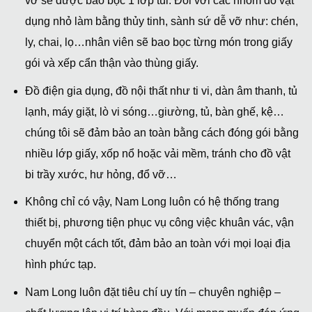
vỡ sẽ được bao bọc 1 lớp túi. Đối với các nhóm đồ vật
dụng nhỏ làm bằng thủy tinh, sành sứ dễ vỡ như: chén,
ly, chai, lọ…nhân viên sẽ bao bọc từng món trong giấy
gói và xếp cẩn thận vào thùng giấy.
Đồ điện gia dụng, đồ nội thất như ti vi, dàn âm thanh, tủ
lạnh, máy giặt, lò vi sóng…giường, tủ, bàn ghế, kệ…
chúng tôi sẽ đảm bảo an toàn bằng cách đóng gói bằng
nhiều lớp giấy, xốp nổ hoặc vải mềm, tránh cho đồ vật
bi trầy xước, hư hỏng, đổ vỡ…
Không chỉ có vậy, Nam Long luôn có hệ thống trang
thiết bị, phương tiện phục vụ công việc khuân vác, vận
chuyển một cách tốt, đảm bảo an toàn với mọi loại địa
hình phức tạp.
Nam Long luôn đặt tiêu chí uy tín – chuyên nghiệp –