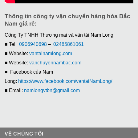
Thông tin công ty vận chuyển hàng hóa Bắc
Nam giá rẻ:
Công Ty TNHH Thương mại và vận tải Nam Long
■ Tel:
0906940698
–
02485861061
■ Website:
vantainamlong.com
■ Website:
vanchuyennambac.com
■ Facebook của Nam
Long:
https://www.facebook.com/vantaiNamLong/
■ Email:
namlongvtbn@gmail.com
VỀ CHÚNG TÔI