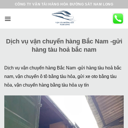
B
CÔNG TY VẬN TẢI HÀNG HÓA ĐƯỜNG SẮT NAM LONG
ỏ
q
u
a
n
Dịch vụ vận chuyển hàng Bắc Nam -gửi
ộ
hàng tàu hoả bắc nam
i
d
u
Dịch vụ vận chuyển hàng Bắc Nam -gửi hàng tàu hoả bắc
n
nam, vận chuyển ô tô bằng tàu hỏa, gửi xe oto bằng tàu
g
hỏa, vận chuyển hàng bằng tàu hỏa uy tín