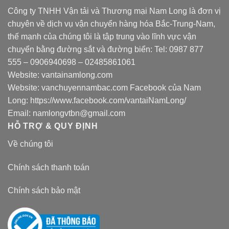
Công ty TNHH Vận tải và Thương mại Nam Long là đơn vị
chuyên về dịch vụ vận chuyển hàng hóa Bắc-Trung-Nam,
thế mạnh của chúng tôi là tập trung vào lĩnh vực vận
chuyển bằng đường sắt và đường biển: Tel:
0987 877
555
–
0906940698
– 02485861061
Website:
vantainamlong.com
Website:
vanchuyennambac.com
Facebook của Nam
Long:
https://www.facebook.com/vantaiNamLong/
Email:
namlongvtbn@gmail.com
HỖ TRỢ & QUY ĐỊNH
Về chúng tôi
Chính sách thanh toán
Chính sách bảo mật