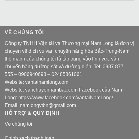
VỀ CHÚNG TÔI
Công ty TNHH Vận tải và Thương mại Nam Long là đơn vị
chuyên về dịch vụ vận chuyển hàng hóa Bắc-Trung-Nam,
thế mạnh của chúng tôi là tập trung vào lĩnh vực vận
chuyển bằng đường sắt và đường biển: Tel:
0987 877
555
–
0906940698
– 02485861061
Website:
vantainamlong.com
Website:
vanchuyennambac.com
Facebook của Nam
Long:
https://www.facebook.com/vantaiNamLong/
Email:
namlongvtbn@gmail.com
HỖ TRỢ & QUY ĐỊNH
Về chúng tôi
Chính sách thanh toán