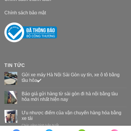
Chính sách bảo mật
TIN TỨC
Gửi xe máy Hà Nội Sài Gòn uy tín, xe ô tô bằng
tầu hỏa✔️
Báo giá gửi hàng từ sài gòn đi hà nội bằng tàu
hỏa mới nhất hiện nay
Ưu nhược điểm của vận chuyển hàng hóa bằng
xe tải
Chức năng bình luận bị tắt
ở
Ưu