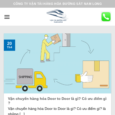
B
CÔNG TY VẬN TẢI HÀNG HÓA ĐƯỜNG SẮT NAM LONG
ỏ
q
u
a
n
ộ
20
Th4
i
d
u
n
g
Vận chuyển hàng hóa Door to Door là gì? Có ưu điểm gì
?
Vận chuyển hàng hóa Door to Door là gì? Có ưu điểm gì? là
những [...]