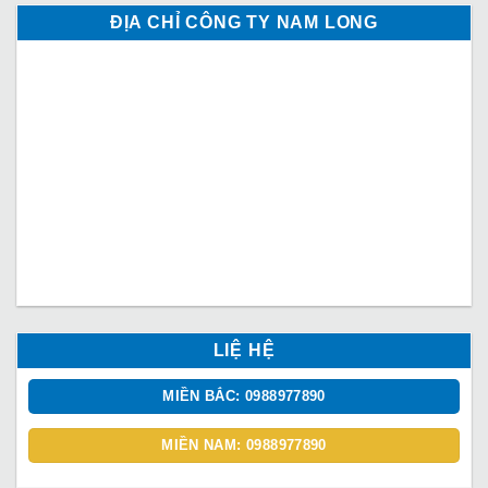
ĐỊA CHỈ CÔNG TY NAM LONG
LIỆ HỆ
MIỀN BẮC: 0988977890
MIỀN NAM: 0988977890