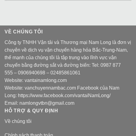
VỀ CHÚNG TÔI
Công ty TNHH Vận tải và Thương mại Nam Long là đơn vị
chuyên về dịch vụ vận chuyển hàng hóa Bắc-Trung-Nam,
thế mạnh của chúng tôi là tập trung vào lĩnh vực vận
chuyển bằng đường sắt và đường biển: Tel:
0987 877
555
–
0906940698
– 02485861061
Website:
vantainamlong.com
Website:
vanchuyennambac.com
Facebook của Nam
Long:
https://www.facebook.com/vantaiNamLong/
Email:
namlongvtbn@gmail.com
HỖ TRỢ & QUY ĐỊNH
Về chúng tôi
Chính sách thanh toán