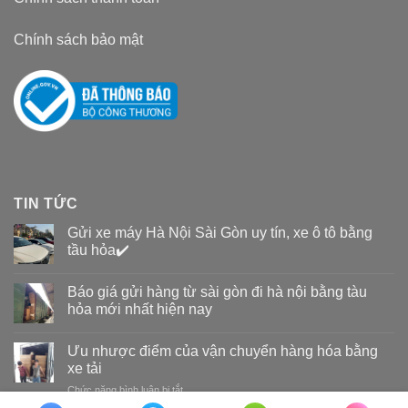
Chính sách bảo mật
TIN TỨC
Gửi xe máy Hà Nội Sài Gòn uy tín, xe ô tô bằng
tầu hỏa✔️
Báo giá gửi hàng từ sài gòn đi hà nội bằng tàu
hỏa mới nhất hiện nay
Ưu nhược điểm của vận chuyển hàng hóa bằng
xe tải
Chức năng bình luận bị tắt
ở
Ưu