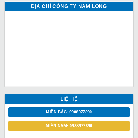
ĐỊA CHỈ CÔNG TY NAM LONG
LIỆ HỆ
MIỀN BẮC: 0988977890
MIỀN NAM: 0988977890