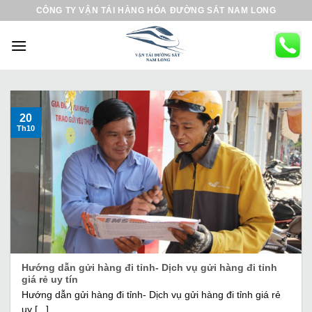
B
CÔNG TY VẬN TẢI HÀNG HÓA ĐƯỜNG SẮT NAM LONG
ỏ
q
u
a
n
ộ
20
Th10
i
d
u
n
g
Hướng dẫn gửi hàng đi tỉnh- Dịch vụ gửi hàng đi tỉnh
giá rẻ uy tín
Hướng dẫn gửi hàng đi tỉnh- Dịch vụ gửi hàng đi tỉnh giá rẻ
uy [...]