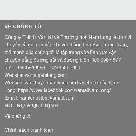
VỀ CHÚNG TÔI
Công ty TNHH Vận tải và Thương mại Nam Long là đơn vị
chuyên về dịch vụ vận chuyển hàng hóa Bắc-Trung-Nam,
thế mạnh của chúng tôi là tập trung vào lĩnh vực vận
chuyển bằng đường sắt và đường biển: Tel:
0987 877
555
–
0906940698
– 02485861061
Website:
vantainamlong.com
Website:
vanchuyennambac.com
Facebook của Nam
Long:
https://www.facebook.com/vantaiNamLong/
Email:
namlongvtbn@gmail.com
HỖ TRỢ & QUY ĐỊNH
Về chúng tôi
Chính sách thanh toán