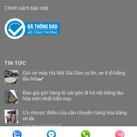
Chính sách bảo mật
TIN TỨC
Gửi xe máy Hà Nội Sài Gòn uy tín, xe ô tô bằng
tầu hỏa✔️
Báo giá gửi hàng từ sài gòn đi hà nội bằng tàu
hỏa mới nhất hiện nay
Ưu nhược điểm của vận chuyển hàng hóa bằng
xe tải
Chức năng bình luận bị tắt
ở
Ưu
nhược