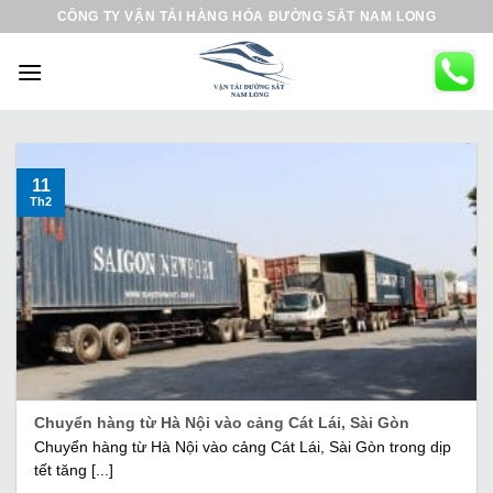
B
CÔNG TY VẬN TẢI HÀNG HÓA ĐƯỜNG SẮT NAM LONG
ỏ
q
u
a
n
ộ
11
Th2
i
d
u
n
g
Chuyển hàng từ Hà Nội vào cảng Cát Lái, Sài Gòn
Chuyển hàng từ Hà Nội vào cảng Cát Lái, Sài Gòn trong dịp
tết tăng [...]