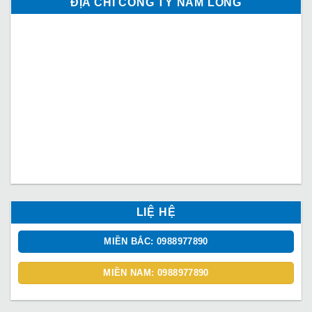
ĐỊA CHỈ CÔNG TY NAM LONG
LIỆ HỆ
MIỀN BẮC: 0988977890
MIỀN NAM: 0988977890