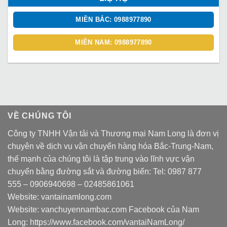
MIỀN BẮC: 0988977890
MIỀN NAM: 0988977890
VỀ CHÚNG TÔI
Công ty TNHH Vận tải và Thương mại Nam Long là đơn vị
chuyên về dịch vụ vận chuyển hàng hóa Bắc-Trung-Nam,
thế mạnh của chúng tôi là tập trung vào lĩnh vực vận
chuyển bằng đường sắt và đường biển: Tel:
0987 877
555
–
0906940698
– 02485861061
Website:
vantainamlong.com
Website:
vanchuyennambac.com
Facebook của Nam
Long:
https://www.facebook.com/vantaiNamLong/