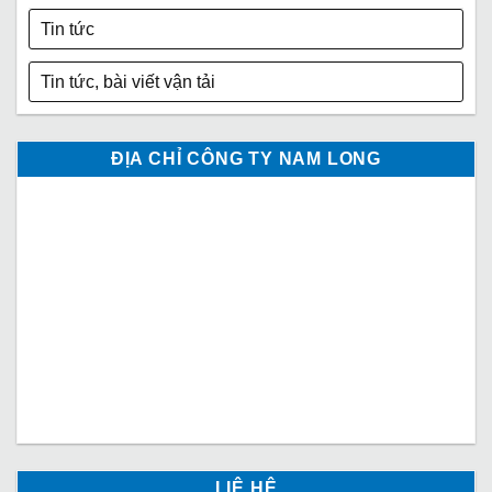
Tin tức
Tin tức, bài viết vận tải
ĐỊA CHỈ CÔNG TY NAM LONG
LIỆ HỆ