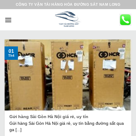
B
CÔNG TY VẬN TẢI HÀNG HÓA ĐƯỜNG SẮT NAM LONG
ỏ
q
u
a
n
ộ
01
Th4
i
d
u
n
g
Gửi hàng Sài Gòn Hà Nội giá rẻ, uy tín
Gửi hàng Sài Gòn Hà Nội giá rẻ, uy tín bằng đường sắt qua
ga [...]