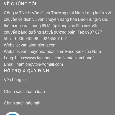
VỀ CHÚNG TÔI
Công ty TNHH Vận tải và Thương mại Nam Long là đơn vị
chuyên về dịch vụ vận chuyển hàng hóa Bắc-Trung-Nam,
thế mạnh của chúng tôi là tập trung vào lĩnh vực vận
chuyển bằng đường sắt và đường biển: Tel:
0987 877
555
–
0906940698
– 02485861061
Website:
vantainamlong.com
Website:
vanchuyennambac.com
Facebook của Nam
Long:
https://www.facebook.com/vantaiNamLong/
Email:
namlongvtbn@gmail.com
HỖ TRỢ & QUY ĐỊNH
Về chúng tôi
Chính sách thanh toán
Chính sách bảo mật