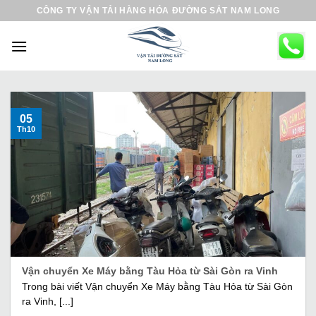
B
CÔNG TY VẬN TẢI HÀNG HÓA ĐƯỜNG SẮT NAM LONG
ỏ
q
u
a
n
ộ
05
Th10
i
d
u
n
g
Vận chuyển Xe Máy bằng Tàu Hỏa từ Sài Gòn ra Vinh
Trong bài viết Vận chuyển Xe Máy bằng Tàu Hỏa từ Sài Gòn
ra Vinh, [...]