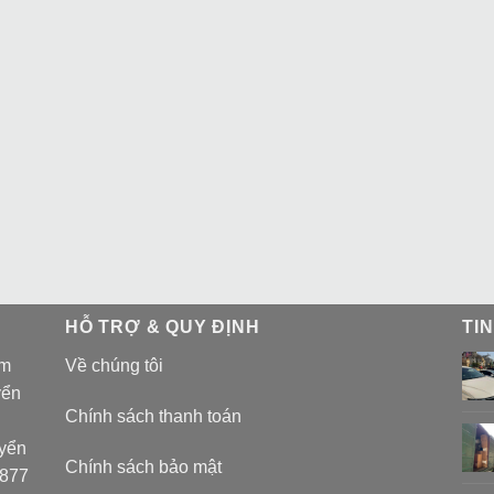
HỖ TRỢ & QUY ĐỊNH
TI
am
Về chúng tôi
yển
Chính sách thanh toán
uyển
Chính sách bảo mật
 877