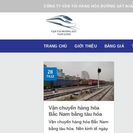
B
CÔNG TY VẬN TẢI HÀNG HÓA ĐƯỜNG SẮT NA
ỏ
q
u
a
n
TRANG CHỦ
GIỚI THIỆU
BẢNG GIÁ
ộ
i
d
u
28
Th12
n
g
Vận chuyển hàng hóa
Bắc Nam bằng tàu hỏa
Vận chuyển hàng hóa Bắc Nam
bằng tàu hỏa. Nền kinh tế ngày