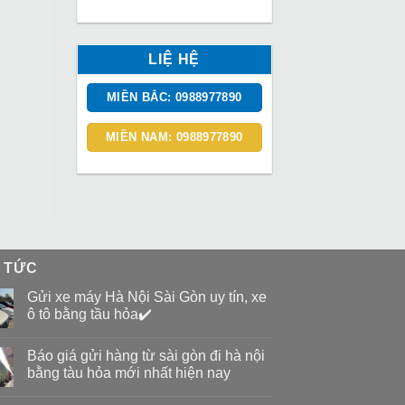
LIỆ HỆ
MIỀN BẮC: 0988977890
MIỀN NAM: 0988977890
N TỨC
Gửi xe máy Hà Nội Sài Gòn uy tín, xe
ô tô bằng tầu hỏa✔️
Báo giá gửi hàng từ sài gòn đi hà nội
bằng tàu hỏa mới nhất hiện nay