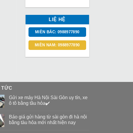
LIỆ HỆ
MIỀN BẮC: 0988977890
MIỀN NAM: 0988977890
N TỨC
Gửi xe máy Hà Nội Sài Gòn uy tín, xe
ô tô bằng tầu hỏa✔️
Báo giá gửi hàng từ sài gòn đi hà nội
bằng tàu hỏa mới nhất hiện nay