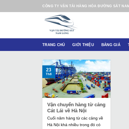
B
CÔNG TY VẬN TẢI HÀNG HÓA ĐƯỜNG SẮT NA
ỏ
q
u
a
n
TRANG CHỦ
GIỚI THIỆU
BẢNG GIÁ
ộ
i
d
u
23
Th8
n
g
Vận chuyển hàng từ cảng
Cát Lái về Hà Nội
Cuối năm hàng từ các cảng về
Hà Nội khá nhiều trong đó có