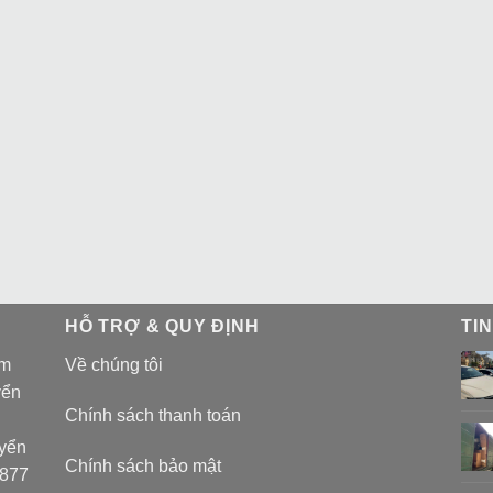
HỖ TRỢ & QUY ĐỊNH
TI
am
Về chúng tôi
yển
Chính sách thanh toán
uyển
Chính sách bảo mật
 877