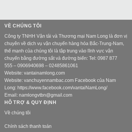
VỀ CHÚNG TÔI
Công ty TNHH Vận tải và Thương mại Nam Long là đơn vị
chuyên về dịch vụ vận chuyển hàng hóa Bắc-Trung-Nam,
thế mạnh của chúng tôi là tập trung vào lĩnh vực vận
chuyển bằng đường sắt và đường biển: Tel:
0987 877
555
–
0906940698
– 02485861061
Website:
vantainamlong.com
Website:
vanchuyennambac.com
Facebook của Nam
Long:
https://www.facebook.com/vantaiNamLong/
Email:
namlongvtbn@gmail.com
HỖ TRỢ & QUY ĐỊNH
Về chúng tôi
Chính sách thanh toán