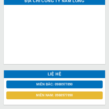
ĐỊA CHỈ CÔNG TY NAM LONG
LIỆ HỆ
MIỀN BẮC: 0988977890
MIỀN NAM: 0988977890