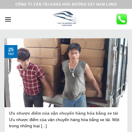
B
CÔNG TY VẬN TẢI HÀNG HÓA ĐƯỜNG SẮT NAM LONG
ỏ
q
u
a
n
ộ
25
Th7
i
d
u
n
g
Ưu nhược điểm của vận chuyển hàng hóa bằng xe tải
Ưu nhược điểm của vận chuyển hàng hóa bằng xe tải. Một
trong những loại [...]