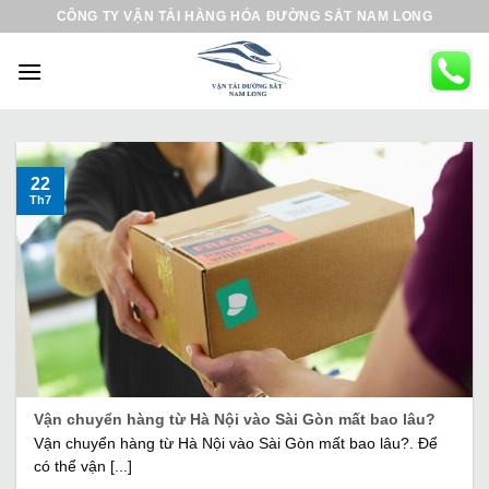
B
CÔNG TY VẬN TẢI HÀNG HÓA ĐƯỜNG SẮT NAM LONG
ỏ
q
u
a
n
ộ
22
Th7
i
d
u
n
g
Vận chuyển hàng từ Hà Nội vào Sài Gòn mất bao lâu?
Vận chuyển hàng từ Hà Nội vào Sài Gòn mất bao lâu?. Để
có thể vận [...]