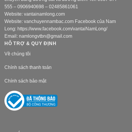
555
–
0906940698
– 02485861061
Website:
vantainamlong.com
Website:
vanchuyennambac.com
Facebook của Nam
Long:
https://www.facebook.com/vantaiNamLong/
Email:
namlongvtbn@gmail.com
HỖ TRỢ & QUY ĐỊNH
Về chúng tôi
Chính sách thanh toán
Chính sách bảo mật