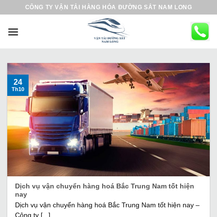
B
CÔNG TY VẬN TẢI HÀNG HÓA ĐƯỜNG SẮT NAM LONG
ỏ
q
u
a
n
ộ
24
Th10
i
d
u
n
g
Dịch vụ vận chuyển hàng hoá Bắc Trung Nam tốt hiện
nay
Dịch vụ vận chuyển hàng hoá Bắc Trung Nam tốt hiện nay –
Công ty [...]