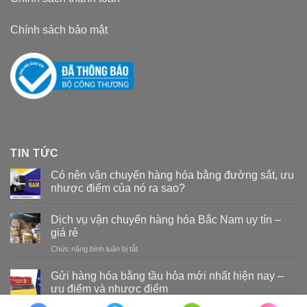
Chính sách bảo mật
TIN TỨC
Có nên vận chuyển hàng hóa bằng đường sắt, ưu
nhược điểm của nó ra sao?
Dịch vụ vận chuyển hàng hóa Bắc Nam uy tín –
giá rẻ
Chức năng bình luận bị tắt
ở
Dịch
vụ
Gửi hàng hóa bằng tầu hỏa mới nhất hiện nay –
vận
ưu điểm và nhược điểm
chuyển