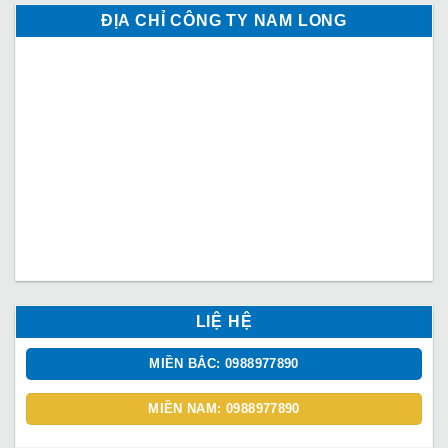
ĐỊA CHỈ CÔNG TY NAM LONG
LIỆ HỆ
MIỀN BẮC: 0988977890
MIỀN NAM: 0988977890