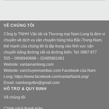
VỀ CHÚNG TÔI
Công ty TNHH Vận tải và Thương mại Nam Long là đơn vị
chuyên về dịch vụ vận chuyển hàng hóa Bắc-Trung-Nam,
thế mạnh của chúng tôi là tập trung vào lĩnh vực vận
chuyển bằng đường sắt và đường biển: Tel:
0987 877
555
–
0906940698
– 02485861061
Website:
vantainamlong.com
Website:
vanchuyennambac.com
Facebook của Nam
Long:
https://www.facebook.com/vantaiNamLong/
Email:
namlongvtbn@gmail.com
HỖ TRỢ & QUY ĐỊNH
Về chúng tôi
Chính sách thanh toán