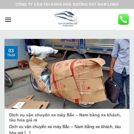
B
CÔNG TY VẬN TẢI HÀNG HÓA ĐƯỜNG SẮT NAM LONG
ỏ
q
u
a
n
ộ
03
Th10
i
d
u
n
g
Dịch vụ vận chuyển xe máy Bắc – Nam bằng xe khách,
tàu hỏa giá rẻ
Dịch vụ vận chuyển xe máy Bắc – Nam bằng xe khách, tàu
hỏa giá [...]