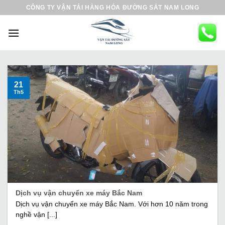
B
CÔNG TY VẬN TẢI HÀNG HÓA ĐƯỜNG SẮT NAM LONG
ỏ
q
u
a
n
ộ
21
Th5
i
d
u
n
g
Dịch vụ vận chuyển xe máy Bắc Nam
Dịch vụ vận chuyển xe máy Bắc Nam. Với hơn 10 năm trong
nghề vận [...]