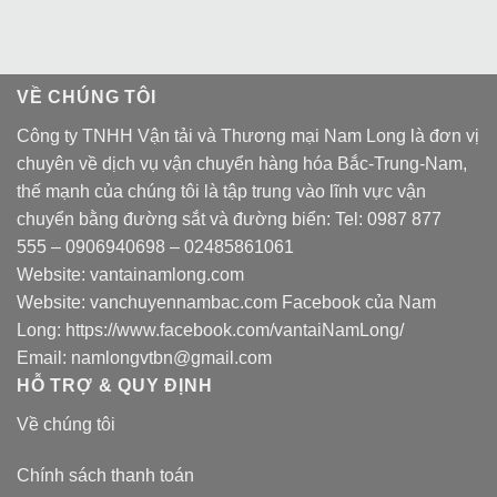
VỀ CHÚNG TÔI
Công ty TNHH Vận tải và Thương mại Nam Long là đơn vị
chuyên về dịch vụ vận chuyển hàng hóa Bắc-Trung-Nam,
thế mạnh của chúng tôi là tập trung vào lĩnh vực vận
chuyển bằng đường sắt và đường biển: Tel:
0987 877
555
–
0906940698
– 02485861061
Website:
vantainamlong.com
Website:
vanchuyennambac.com
Facebook của Nam
Long:
https://www.facebook.com/vantaiNamLong/
Email:
namlongvtbn@gmail.com
HỖ TRỢ & QUY ĐỊNH
Về chúng tôi
Chính sách thanh toán