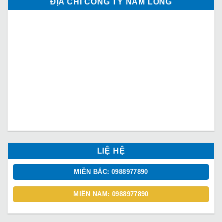
ĐỊA CHỈ CÔNG TY NAM LONG
LIỆ HỆ
MIỀN BẮC: 0988977890
MIỀN NAM: 0988977890