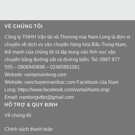
VỀ CHÚNG TÔI
Công ty TNHH Vận tải và Thương mại Nam Long là đơn vị
chuyên về dịch vụ vận chuyển hàng hóa Bắc-Trung-Nam,
thế mạnh của chúng tôi là tập trung vào lĩnh vực vận
chuyển bằng đường sắt và đường biển: Tel:
0987 877
555
–
0906940698
– 02485861061
Website:
vantainamlong.com
Website:
vanchuyennambac.com
Facebook của Nam
Long:
https://www.facebook.com/vantaiNamLong/
Email:
namlongvtbn@gmail.com
HỖ TRỢ & QUY ĐỊNH
Về chúng tôi
Chính sách thanh toán