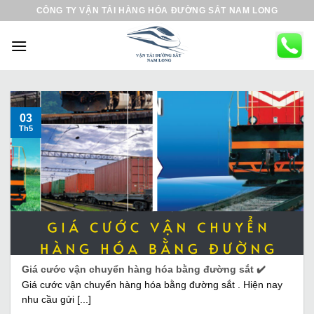
B
CÔNG TY VẬN TẢI HÀNG HÓA ĐƯỜNG SẮT NAM LONG
ỏ
q
u
a
n
ộ
03
Th5
i
d
u
n
g
Giá cước vận chuyển hàng hóa bằng đường sắt ✔️
Giá cước vận chuyển hàng hóa bằng đường sắt . Hiện nay
nhu cầu gửi [...]