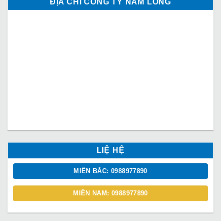
ĐỊA CHỈ CÔNG TY NAM LONG
LIỆ HỆ
MIỀN BẮC: 0988977890
MIỀN NAM: 0988977890