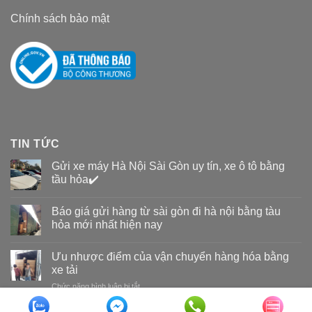
Chính sách bảo mật
TIN TỨC
Gửi xe máy Hà Nội Sài Gòn uy tín, xe ô tô bằng
tầu hỏa✔️
Báo giá gửi hàng từ sài gòn đi hà nội bằng tàu
hỏa mới nhất hiện nay
Ưu nhược điểm của vận chuyển hàng hóa bằng
xe tải
Chức năng bình luận bị tắt
ở
Ưu
nhược