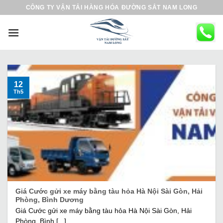
B
CÔNG TY VẬN TẢI HÀNG HÓA ĐƯỜNG SẮT NAM LONG
ỏ
q
u
a
n
ộ
12
Th5
i
d
u
n
g
Giá Cước gửi xe máy bằng tàu hỏa Hà Nội Sài Gòn, Hải
Phòng, Bình Dương
Giá Cước gửi xe máy bằng tàu hỏa Hà Nội Sài Gòn, Hải
Phòng, Bình [...]