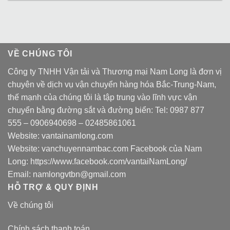
VỀ CHÚNG TÔI
Công ty TNHH Vận tải và Thương mại Nam Long là đơn vị
chuyên về dịch vụ vận chuyển hàng hóa Bắc-Trung-Nam,
thế mạnh của chúng tôi là tập trung vào lĩnh vực vận
chuyển bằng đường sắt và đường biển: Tel:
0987 877
555
–
0906940698
– 02485861061
Website:
vantainamlong.com
Website:
vanchuyennambac.com
Facebook của Nam
Long:
https://www.facebook.com/vantaiNamLong/
Email:
namlongvtbn@gmail.com
HỖ TRỢ & QUY ĐỊNH
Về chúng tôi
Chính sách thanh toán