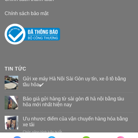
Chính sách bảo mật
TIN TỨC
Gửi xe máy Hà Nội Sài Gòn uy tín, xe ô tô bằng
tầu hỏa✔️
Báo giá gửi hàng từ sài gòn đi hà nội bằng tàu
hỏa mới nhất hiện nay
Ưu nhược điểm của vận chuyển hàng hóa bằng
xe tải
Chức năng bình luận bị tắt
ở
Ưu