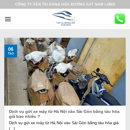
B
CÔNG TY VẬN TẢI HÀNG HÓA ĐƯỜNG SẮT NAM LONG
ỏ
q
u
a
n
ộ
06
Th3
i
d
u
n
g
Dịch vụ gửi xe máy từ Hà Nội vào Sài Gòn bằng tàu hỏa
giá bao nhiêu ?
Dịch vụ gửi xe máy từ Hà Nội vào Sài Gòn bằng tàu hỏa giá
[...]