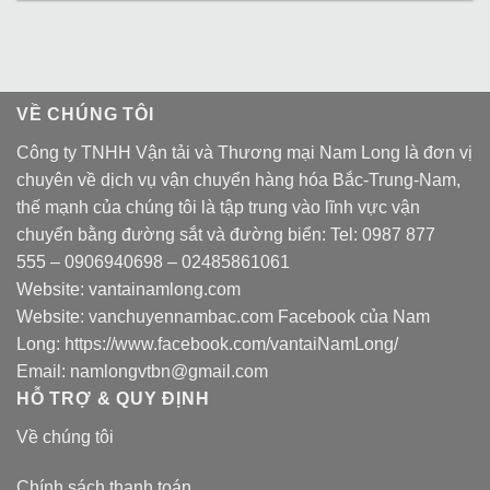
VỀ CHÚNG TÔI
Công ty TNHH Vận tải và Thương mại Nam Long là đơn vị
chuyên về dịch vụ vận chuyển hàng hóa Bắc-Trung-Nam,
thế mạnh của chúng tôi là tập trung vào lĩnh vực vận
chuyển bằng đường sắt và đường biển: Tel:
0987 877
555
–
0906940698
– 02485861061
Website:
vantainamlong.com
Website:
vanchuyennambac.com
Facebook của Nam
Long:
https://www.facebook.com/vantaiNamLong/
Email:
namlongvtbn@gmail.com
HỖ TRỢ & QUY ĐỊNH
Về chúng tôi
Chính sách thanh toán