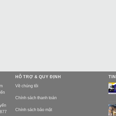
HỖ TRỢ & QUY ĐỊNH
TI
am
Về chúng tôi
yển
Chính sách thanh toán
uyển
Chính sách bảo mật
 877