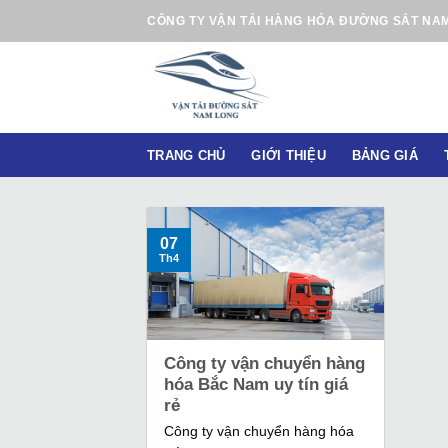
B
CÔNG TY VẬN TẢI HÀNG HÓA ĐƯỜNG SẮT NA
ỏ
q
u
a
n
TRANG CHỦ
GIỚI THIỆU
BẢNG GIÁ
ộ
i
d
u
07
Th4
n
g
Công ty vận chuyển hàng
hóa Bắc Nam uy tín giá
rẻ
Công ty vận chuyển hàng hóa