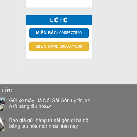
LIỆ HỆ
MIỀN BẮC: 0988977890
MIỀN NAM: 0988977890
N TỨC
Gửi xe máy Hà Nội Sài Gòn uy tín, xe
ô tô bằng tầu hỏa✔️
Báo giá gửi hàng từ sài gòn đi hà nội
bằng tàu hỏa mới nhất hiện nay