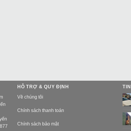
HỖ TRỢ & QUY ĐỊNH
TI
am
Về chúng tôi
yển
Chính sách thanh toán
uyển
Chính sách bảo mật
 877