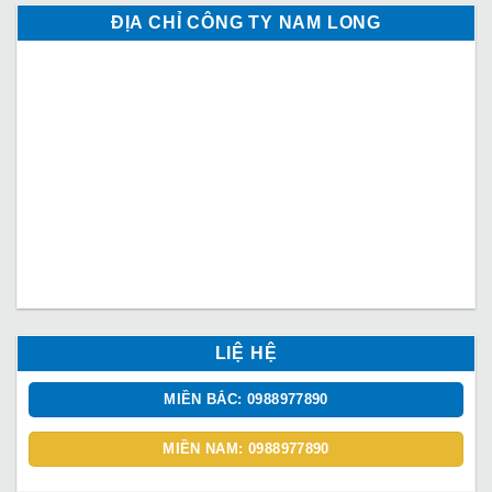
ĐỊA CHỈ CÔNG TY NAM LONG
LIỆ HỆ
MIỀN BẮC: 0988977890
MIỀN NAM: 0988977890