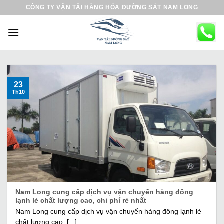
B
CÔNG TY VẬN TẢI HÀNG HÓA ĐƯỜNG SẮT NAM LONG
ỏ
q
u
a
n
ộ
23
Th10
i
d
u
n
g
Nam Long cung cấp dịch vụ vận chuyển hàng đông
lạnh lẻ chất lượng cao, chi phí rẻ nhất
Nam Long cung cấp dịch vụ vận chuyển hàng đông lạnh lẻ
chất lượng cao, [...]