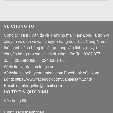
VỀ CHÚNG TÔI
Công ty TNHH Vận tải và Thương mại Nam Long là đơn vị
chuyên về dịch vụ vận chuyển hàng hóa Bắc-Trung-Nam,
thế mạnh của chúng tôi là tập trung vào lĩnh vực vận
chuyển bằng đường sắt và đường biển: Tel:
0987 877
555
–
0906940698
– 02485861061
Website:
vantainamlong.com
Website:
vanchuyennambac.com
Facebook của Nam
Long:
https://www.facebook.com/vantaiNamLong/
Email:
namlongvtbn@gmail.com
HỖ TRỢ & QUY ĐỊNH
Về chúng tôi
Chính sách thanh toán