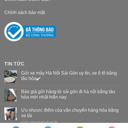
Chính sách bảo mật
TIN TỨC
Gửi xe máy Hà Nội Sài Gòn uy tín, xe ô tô bằng
tầu hỏa✔️
Báo giá gửi hàng từ sài gòn đi hà nội bằng tàu
hỏa mới nhất hiện nay
Ưu nhược điểm của vận chuyển hàng hóa bằng
xe tải
Chức năng bình luận bị tắt
ở
Ưu