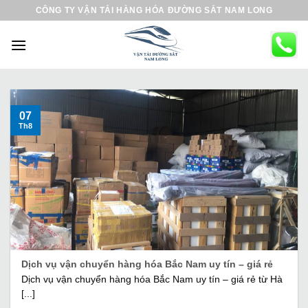
B
CÔNG TY VẬN TẢI HÀNG HÓA ĐƯỜNG SẮT NAM LONG
ỏ
q
u
a
n
ộ
07
Th8
i
d
u
n
g
Dịch vụ vận chuyển hàng hóa Bắc Nam uy tín – giá rẻ
Dịch vụ vận chuyển hàng hóa Bắc Nam uy tín – giá rẻ từ Hà
[...]