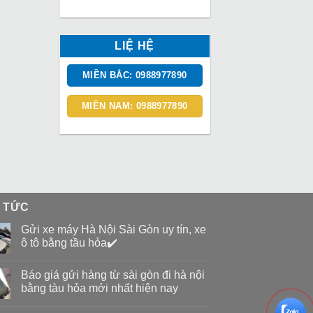
LIỆ HỆ
MIỀN BẮC: 0988977890
MIỀN NAM: 0988977890
N TỨC
Gửi xe máy Hà Nội Sài Gòn uy tín, xe
ô tô bằng tầu hỏa✔️
Báo giá gửi hàng từ sài gòn đi hà nội
bằng tàu hỏa mới nhất hiện nay