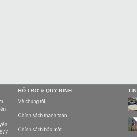
HỖ TRỢ & QUY ĐỊNH
TI
am
Về chúng tôi
yển
Chính sách thanh toán
uyển
Chính sách bảo mật
 877