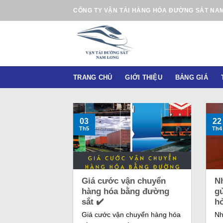
B
CÔNG TY VẬN TẢI HÀNG HÓA ĐƯỜNG SẮT NA
ỏ
q
u
a
n
TRANG CHỦ
GIỚI THIỆU
BẢNG GIÁ
ộ
i
d
u
03
22
Th5
Th4
n
g
Giá cước vận chuyển
Nh
hàng hóa bằng đường
g
sắt ✔️
h
Giá cước vận chuyển hàng hóa
Nh