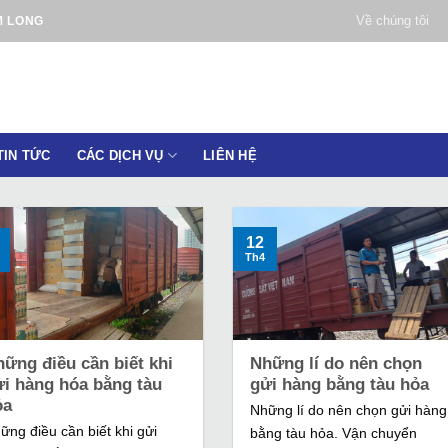
Về chúng tôi
M LONG
TIN TỨC
CÁC DỊCH VỤ
LIÊN HỆ
12
Th4
ững điều cần biết khi
Những lí do nên chọn
ửi hàng hóa bằng tàu
gửi hàng bằng tàu hỏa
ỏa
Những lí do nên chọn gửi hàng
ững điều cần biết khi gửi
bằng tàu hỏa. Vận chuyển