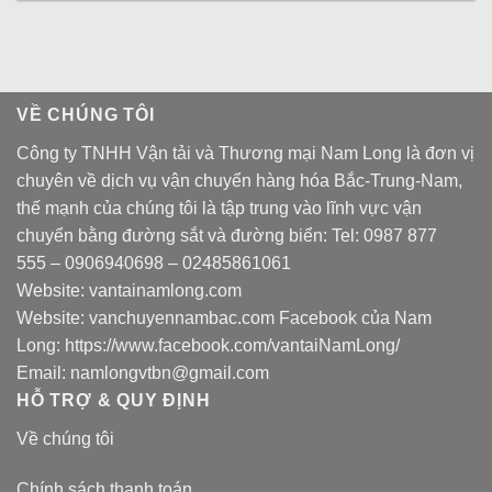
VỀ CHÚNG TÔI
Công ty TNHH Vận tải và Thương mại Nam Long là đơn vị
chuyên về dịch vụ vận chuyển hàng hóa Bắc-Trung-Nam,
thế mạnh của chúng tôi là tập trung vào lĩnh vực vận
chuyển bằng đường sắt và đường biển: Tel:
0987 877
555
–
0906940698
– 02485861061
Website:
vantainamlong.com
Website:
vanchuyennambac.com
Facebook của Nam
Long:
https://www.facebook.com/vantaiNamLong/
Email:
namlongvtbn@gmail.com
HỖ TRỢ & QUY ĐỊNH
Về chúng tôi
Chính sách thanh toán