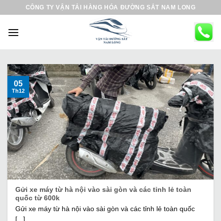
B
CÔNG TY VẬN TẢI HÀNG HÓA ĐƯỜNG SẮT NAM LONG
ỏ
q
u
a
n
ộ
05
Th12
i
d
u
n
g
Gửi xe máy từ hà nội vào sài gòn và các tỉnh lẻ toàn
quốc từ 600k
Gửi xe máy từ hà nội vào sài gòn và các tỉnh lẻ toàn quốc
[...]