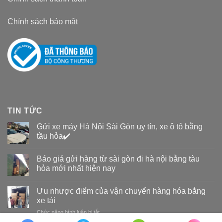
Chính sách bảo mật
TIN TỨC
Gửi xe máy Hà Nội Sài Gòn uy tín, xe ô tô bằng
tầu hỏa✔️
Báo giá gửi hàng từ sài gòn đi hà nội bằng tàu
hỏa mới nhất hiện nay
Ưu nhược điểm của vận chuyển hàng hóa bằng
xe tải
Chức năng bình luận bị tắt
ở
Ưu