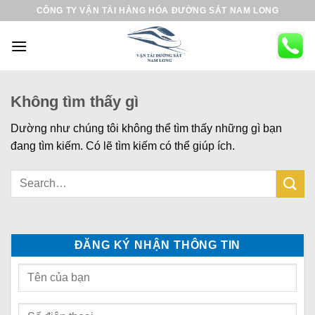
B
CÔNG TY VẬN TẢI HÀNG HÓA ĐƯỜNG SẮT NAM LONG
ỏ
q
u
a
n
Không tìm thấy gì
ộ
Dường như chúng tôi không thể tìm thấy những gì bạn
i
đang tìm kiếm. Có lẽ tìm kiếm có thể giúp ích.
d
u
n
g
ĐĂNG KÝ NHẬN THÔNG TIN