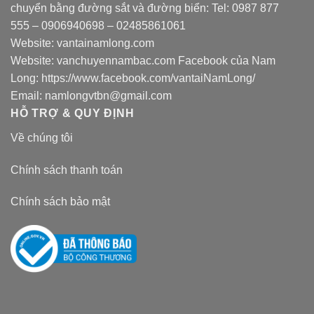
chuyển bằng đường sắt và đường biển: Tel:
0987 877
555
–
0906940698
– 02485861061
Website:
vantainamlong.com
Website:
vanchuyennambac.com
Facebook của Nam
Long:
https://www.facebook.com/vantaiNamLong/
Email:
namlongvtbn@gmail.com
HỖ TRỢ & QUY ĐỊNH
Về chúng tôi
Chính sách thanh toán
Chính sách bảo mật