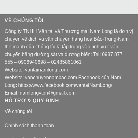
VỀ CHÚNG TÔI
Công ty TNHH Vận tải và Thương mại Nam Long là đơn vị
chuyên về dịch vụ vận chuyển hàng hóa Bắc-Trung-Nam,
thế mạnh của chúng tôi là tập trung vào lĩnh vực vận
chuyển bằng đường sắt và đường biển: Tel:
0987 877
555
–
0906940698
– 02485861061
Website:
vantainamlong.com
Website:
vanchuyennambac.com
Facebook của Nam
Long:
https://www.facebook.com/vantaiNamLong/
Email:
namlongvtbn@gmail.com
HỖ TRỢ & QUY ĐỊNH
Về chúng tôi
Chính sách thanh toán