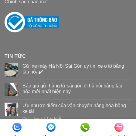
Chính sách bảo mật
TIN TỨC
Gửi xe máy Hà Nội Sài Gòn uy tín, xe ô tô bằng
tầu hỏa✔️
Báo giá gửi hàng từ sài gòn đi hà nội bằng tàu
hỏa mới nhất hiện nay
Ưu nhược điểm của vận chuyển hàng hóa bằng
xe tải
Chức năng bình luận bị tắt
ở
Ưu
nhược
Copyright 2026 ©
Vận tải đường sắt Nam Long
điểm