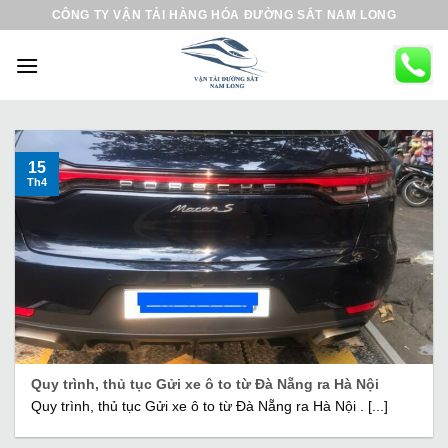
B
CÔNG TY VẬN TẢI HÀNG HÓA ĐƯỜNG SẮT NAM LONG
ỏ
q
u
a
n
ộ
15
Th4
i
d
u
n
g
Quy trình, thủ tục Gửi xe ô to từ Đà Nẵng ra Hà Nội
Quy trình, thủ tục Gửi xe ô to từ Đà Nẵng ra Hà Nội . [...]