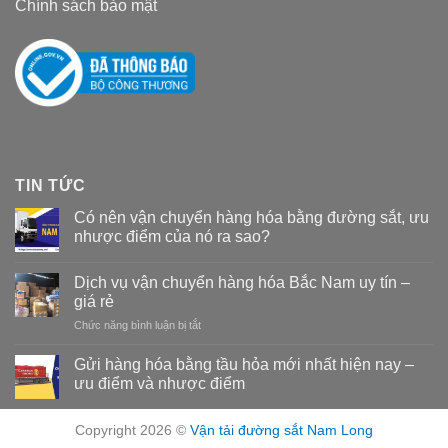
Chính sách bảo mật
TIN TỨC
Có nên vận chuyển hàng hóa bằng đường sắt, ưu
nhược điểm của nó ra sao?
Dịch vụ vận chuyển hàng hóa Bắc Nam uy tín –
giá rẻ
Chức năng bình luận bị tắt
ở
Dịch
vụ
Gửi hàng hóa bằng tầu hỏa mới nhất hiện nay –
vận
ưu điểm và nhược điểm
chuyển
hàng
hóa
Copyright 2026 ©
Vận tải đường sắt Nam Long
Bắc