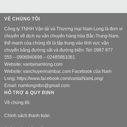
VỀ CHÚNG TÔI
Công ty TNHH Vận tải và Thương mại Nam Long là đơn vị
chuyên về dịch vụ vận chuyển hàng hóa Bắc-Trung-Nam,
thế mạnh của chúng tôi là tập trung vào lĩnh vực vận
chuyển bằng đường sắt và đường biển: Tel:
0987 877
555
–
0906940698
– 02485861061
Website:
vantainamlong.com
Website:
vanchuyennambac.com
Facebook của Nam
Long:
https://www.facebook.com/vantaiNamLong/
Email:
namlongvtbn@gmail.com
HỖ TRỢ & QUY ĐỊNH
Về chúng tôi
Chính sách thanh toán