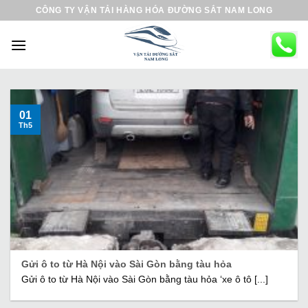
B
CÔNG TY VẬN TẢI HÀNG HÓA ĐƯỜNG SẮT NAM LONG
ỏ
q
u
a
n
ộ
01
Th5
i
d
u
n
g
Gửi ô to từ Hà Nội vào Sài Gòn bằng tàu hỏa
Gửi ô to từ Hà Nội vào Sài Gòn bằng tàu hỏa ‘xe ô tô [...]