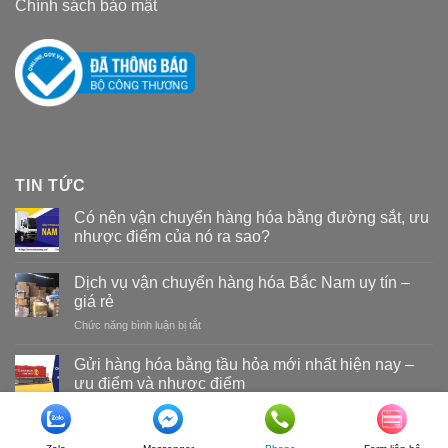
Chính sách bảo mật
TIN TỨC
Có nên vận chuyển hàng hóa bằng đường sắt, ưu
nhược điểm của nó ra sao?
Dịch vụ vận chuyển hàng hóa Bắc Nam uy tín –
giá rẻ
Chức năng bình luận bị tắt
ở
Dịch
vụ
Gửi hàng hóa bằng tầu hỏa mới nhất hiện nay –
vận
ưu điểm và nhược điểm
chuyển
hàng
hóa
Copyright 2026 ©
Vận tải đường sắt Nam Long
Bắc