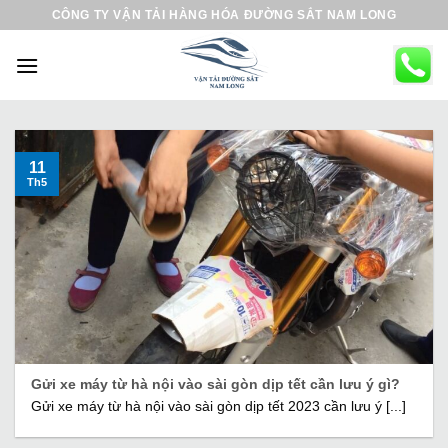
B
CÔNG TY VẬN TẢI HÀNG HÓA ĐƯỜNG SẮT NAM LONG
ỏ
q
u
a
n
ộ
11
Th5
i
d
u
n
g
Gửi xe máy từ hà nội vào sài gòn dịp tết cần lưu ý gì?
Gửi xe máy từ hà nội vào sài gòn dịp tết 2023 cần lưu ý [...]