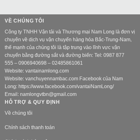
VỀ CHÚNG TÔI
Công ty TNHH Vận tải và Thương mại Nam Long là đơn vị
chuyên về dịch vụ vận chuyển hàng hóa Bắc-Trung-Nam,
thế mạnh của chúng tôi là tập trung vào lĩnh vực vận
chuyển bằng đường sắt và đường biển: Tel:
0987 877
555
–
0906940698
– 02485861061
Website:
vantainamlong.com
Website:
vanchuyennambac.com
Facebook của Nam
Long:
https://www.facebook.com/vantaiNamLong/
Email:
namlongvtbn@gmail.com
HỖ TRỢ & QUY ĐỊNH
Về chúng tôi
Chính sách thanh toán