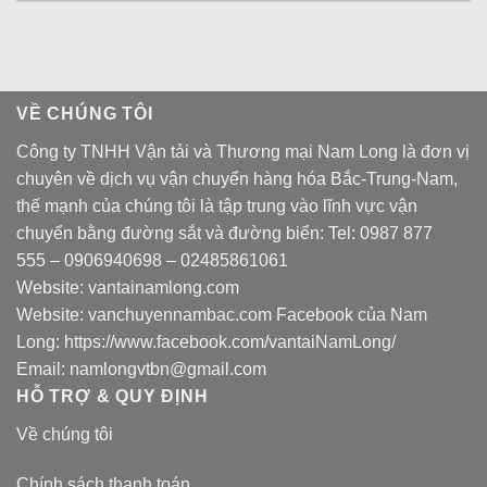
VỀ CHÚNG TÔI
Công ty TNHH Vận tải và Thương mại Nam Long là đơn vị
chuyên về dịch vụ vận chuyển hàng hóa Bắc-Trung-Nam,
thế mạnh của chúng tôi là tập trung vào lĩnh vực vận
chuyển bằng đường sắt và đường biển: Tel:
0987 877
555
–
0906940698
– 02485861061
Website:
vantainamlong.com
Website:
vanchuyennambac.com
Facebook của Nam
Long:
https://www.facebook.com/vantaiNamLong/
Email:
namlongvtbn@gmail.com
HỖ TRỢ & QUY ĐỊNH
Về chúng tôi
Chính sách thanh toán