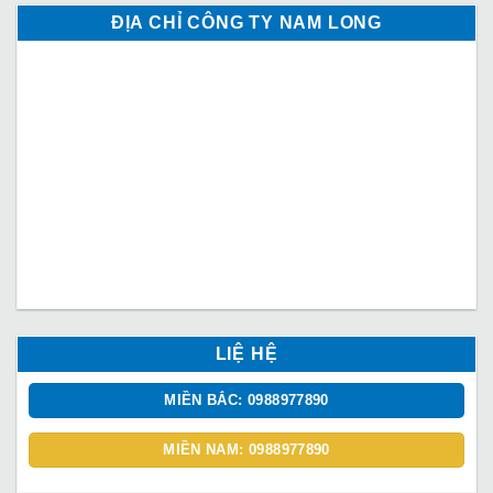
ĐỊA CHỈ CÔNG TY NAM LONG
LIỆ HỆ
MIỀN BẮC: 0988977890
MIỀN NAM: 0988977890