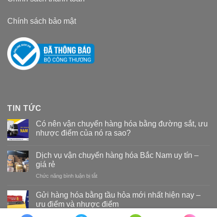
Chính sách bảo mật
TIN TỨC
Có nên vận chuyển hàng hóa bằng đường sắt, ưu
nhược điểm của nó ra sao?
Dịch vụ vận chuyển hàng hóa Bắc Nam uy tín –
giá rẻ
Chức năng bình luận bị tắt
ở
Dịch
vụ
Gửi hàng hóa bằng tầu hỏa mới nhất hiện nay –
vận
ưu điểm và nhược điểm
chuyển