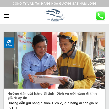
B
CÔNG TY VẬN TẢI HÀNG HÓA ĐƯỜNG SẮT NAM LONG
ỏ
q
u
a
n
ộ
20
Th10
i
d
u
n
g
Hướng dẫn gửi hàng đi tỉnh- Dịch vụ gửi hàng đi tỉnh
giá rẻ uy tín
Hướng dẫn gửi hàng đi tỉnh- Dịch vụ gửi hàng đi tỉnh giá rẻ
uy [...]