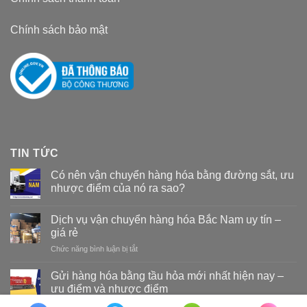
Chính sách bảo mật
TIN TỨC
Có nên vận chuyển hàng hóa bằng đường sắt, ưu
nhược điểm của nó ra sao?
Dịch vụ vận chuyển hàng hóa Bắc Nam uy tín –
giá rẻ
Chức năng bình luận bị tắt
ở
Dịch
vụ
Gửi hàng hóa bằng tầu hỏa mới nhất hiện nay –
vận
ưu điểm và nhược điểm
chuyển