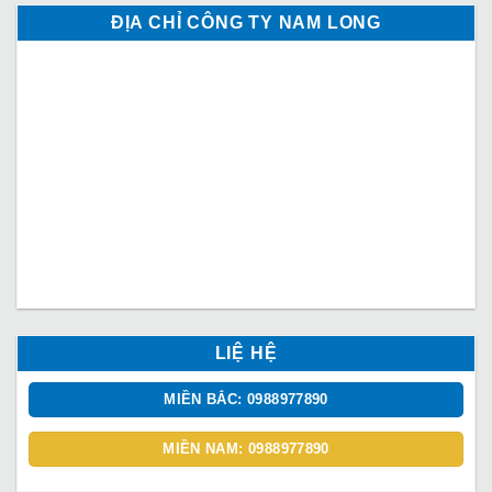
ĐỊA CHỈ CÔNG TY NAM LONG
LIỆ HỆ
MIỀN BẮC: 0988977890
MIỀN NAM: 0988977890