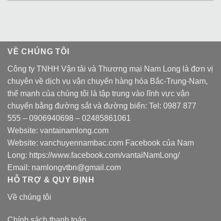
VỀ CHÚNG TÔI
Công ty TNHH Vận tải và Thương mại Nam Long là đơn vị
chuyên về dịch vụ vận chuyển hàng hóa Bắc-Trung-Nam,
thế mạnh của chúng tôi là tập trung vào lĩnh vực vận
chuyển bằng đường sắt và đường biển: Tel:
0987 877
555
–
0906940698
– 02485861061
Website:
vantainamlong.com
Website:
vanchuyennambac.com
Facebook của Nam
Long:
https://www.facebook.com/vantaiNamLong/
Email:
namlongvtbn@gmail.com
HỖ TRỢ & QUY ĐỊNH
Về chúng tôi
Chính sách thanh toán