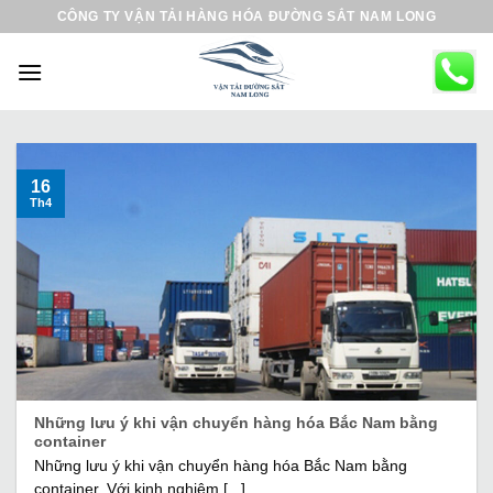
B
CÔNG TY VẬN TẢI HÀNG HÓA ĐƯỜNG SẮT NAM LONG
ỏ
q
u
a
n
ộ
16
Th4
i
d
u
n
g
Những lưu ý khi vận chuyển hàng hóa Bắc Nam bằng
container
Những lưu ý khi vận chuyển hàng hóa Bắc Nam bằng
container. Với kinh nghiệm [...]