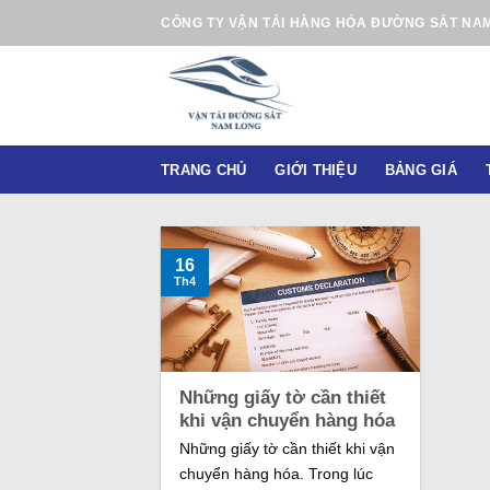
B
CÔNG TY VẬN TẢI HÀNG HÓA ĐƯỜNG SẮT NA
ỏ
q
u
a
n
TRANG CHỦ
GIỚI THIỆU
BẢNG GIÁ
ộ
i
d
u
16
Th4
n
g
Những giấy tờ cần thiết
khi vận chuyển hàng hóa
Những giấy tờ cần thiết khi vận
chuyển hàng hóa. Trong lúc