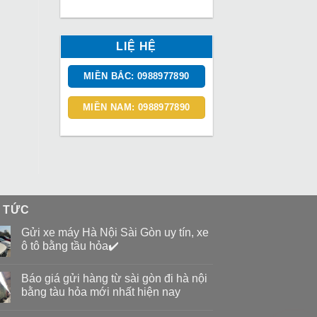
LIỆ HỆ
MIỀN BẮC: 0988977890
MIỀN NAM: 0988977890
N TỨC
Gửi xe máy Hà Nội Sài Gòn uy tín, xe
ô tô bằng tầu hỏa✔️
Báo giá gửi hàng từ sài gòn đi hà nội
bằng tàu hỏa mới nhất hiện nay