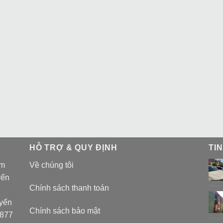
HỖ TRỢ & QUY ĐỊNH
TI
am
Về chúng tôi
yển
Chính sách thanh toán
uyển
Chính sách bảo mật
 877