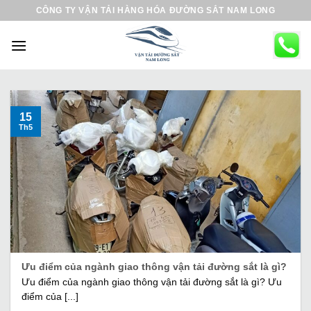
B
CÔNG TY VẬN TẢI HÀNG HÓA ĐƯỜNG SẮT NAM LONG
ỏ
q
u
a
n
ộ
15
Th5
i
d
u
n
g
Ưu điểm của ngành giao thông vận tải đường sắt là gì?
Ưu điểm của ngành giao thông vận tải đường sắt là gì? Ưu
điểm của [...]