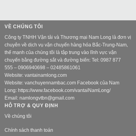
VỀ CHÚNG TÔI
Công ty TNHH Vận tải và Thương mại Nam Long là đơn vị
chuyên về dịch vụ vận chuyển hàng hóa Bắc-Trung-Nam,
thế mạnh của chúng tôi là tập trung vào lĩnh vực vận
chuyển bằng đường sắt và đường biển: Tel:
0987 877
555
–
0906940698
– 02485861061
Website:
vantainamlong.com
Website:
vanchuyennambac.com
Facebook của Nam
Long:
https://www.facebook.com/vantaiNamLong/
Email:
namlongvtbn@gmail.com
HỖ TRỢ & QUY ĐỊNH
Về chúng tôi
Chính sách thanh toán