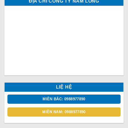
ĐỊA CHỈ CÔNG TY NAM LONG
LIỆ HỆ
MIỀN BẮC: 0988977890
MIỀN NAM: 0988977890