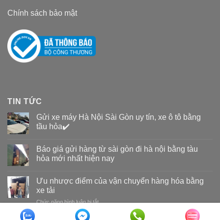
Chính sách bảo mật
TIN TỨC
Gửi xe máy Hà Nội Sài Gòn uy tín, xe ô tô bằng
tầu hỏa✔️
Báo giá gửi hàng từ sài gòn đi hà nội bằng tàu
hỏa mới nhất hiện nay
Ưu nhược điểm của vận chuyển hàng hóa bằng
xe tải
Chức năng bình luận bị tắt
ở
Ưu
nhược