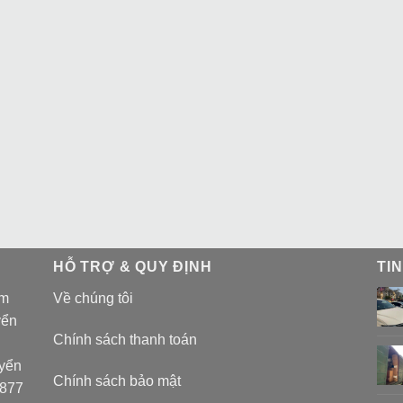
HỖ TRỢ & QUY ĐỊNH
TI
am
Về chúng tôi
yển
Chính sách thanh toán
uyển
Chính sách bảo mật
 877