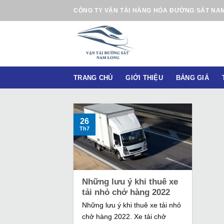
B
CÔNG TY VẬN TẢI HÀNG HÓA ĐƯỜNG SẮT NA
ỏ
q
u
a
n
TRANG CHỦ
GIỚI THIỆU
BẢNG GIÁ
ộ
i
d
u
26
Th7
n
g
Những lưu ý khi thuê xe
tải nhỏ chở hàng 2022
Những lưu ý khi thuê xe tải nhỏ
chở hàng 2022. Xe tải chở