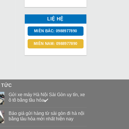
LIỆ HỆ
MIỀN BẮC: 0988977890
MIỀN NAM: 0988977890
N TỨC
Gửi xe máy Hà Nội Sài Gòn uy tín, xe
ô tô bằng tầu hỏa✔️
Báo giá gửi hàng từ sài gòn đi hà nội
bằng tàu hỏa mới nhất hiện nay