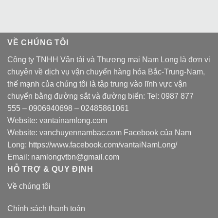
VỀ CHÚNG TÔI
Công ty TNHH Vận tải và Thương mại Nam Long là đơn vị
chuyên về dịch vụ vận chuyển hàng hóa Bắc-Trung-Nam,
thế mạnh của chúng tôi là tập trung vào lĩnh vực vận
chuyển bằng đường sắt và đường biển: Tel:
0987 877
555
–
0906940698
– 02485861061
Website:
vantainamlong.com
Website:
vanchuyennambac.com
Facebook của Nam
Long:
https://www.facebook.com/vantaiNamLong/
Email:
namlongvtbn@gmail.com
HỖ TRỢ & QUY ĐỊNH
Về chúng tôi
Chính sách thanh toán