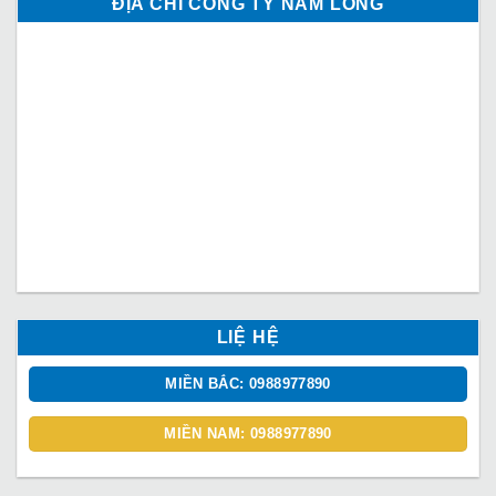
ĐỊA CHỈ CÔNG TY NAM LONG
LIỆ HỆ
MIỀN BẮC: 0988977890
MIỀN NAM: 0988977890