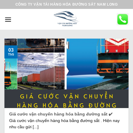
B
CÔNG TY VẬN TẢI HÀNG HÓA ĐƯỜNG SẮT NAM LONG
ỏ
q
u
a
n
ộ
03
Th5
i
d
u
n
g
Giá cước vận chuyển hàng hóa bằng đường sắt ✔️
Giá cước vận chuyển hàng hóa bằng đường sắt . Hiện nay
nhu cầu gửi [...]