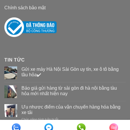
Chính sách bảo mật
TIN TỨC
Gửi xe máy Hà Nội Sài Gòn uy tín, xe ô tô bằng
tầu hỏa✔️
Báo giá gửi hàng từ sài gòn đi hà nội bằng tàu
hỏa mới nhất hiện nay
Ưu nhược điểm của vận chuyển hàng hóa bằng
xe tải
Chức năng bình luận bị tắt
ở
Ưu
nhược