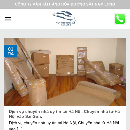
B
CÔNG TY VẬN TẢI HÀNG HÓA ĐƯỜNG SẮT NAM LONG
ỏ
q
u
a
n
ộ
01
Th1
i
d
u
n
g
Dịch vụ chuyển nhà uy tín tại Hà Nội, Chuyển nhà từ Hà
Nội vào Sài Gòn,
Dịch vụ chuyển nhà uy tín tại Hà Nội, Chuyển nhà từ Hà Nội
vào [...]