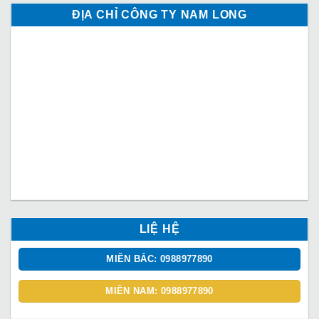
ĐỊA CHỈ CÔNG TY NAM LONG
LIỆ HỆ
MIỀN BẮC: 0988977890
MIỀN NAM: 0988977890