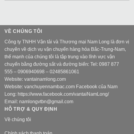
VỀ CHÚNG TÔI
Công ty TNHH Vận tải và Thương mại Nam Long là đơn vị
chuyên về dịch vụ vận chuyển hàng hóa Bắc-Trung-Nam,
thế mạnh của chúng tôi là tập trung vào lĩnh vực vận
chuyển bằng đường sắt và đường biển: Tel:
0987 877
555
–
0906940698
– 02485861061
Website:
vantainamlong.com
Website:
vanchuyennambac.com
Facebook của Nam
Long:
https://www.facebook.com/vantaiNamLong/
Email:
namlongvtbn@gmail.com
HỖ TRỢ & QUY ĐỊNH
Về chúng tôi
Chính sách thanh toán