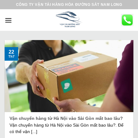
B
CÔNG TY VẬN TẢI HÀNG HÓA ĐƯỜNG SẮT NAM LONG
ỏ
q
u
a
n
ộ
22
Th7
i
d
u
n
g
Vận chuyển hàng từ Hà Nội vào Sài Gòn mất bao lâu?
Vận chuyển hàng từ Hà Nội vào Sài Gòn mất bao lâu?. Để
có thể vận [...]