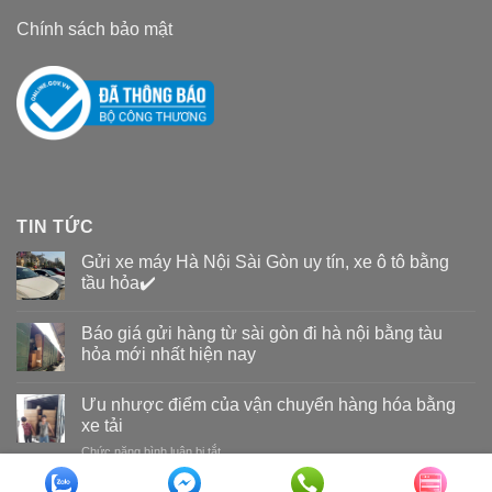
Chính sách bảo mật
TIN TỨC
Gửi xe máy Hà Nội Sài Gòn uy tín, xe ô tô bằng
tầu hỏa✔️
Báo giá gửi hàng từ sài gòn đi hà nội bằng tàu
hỏa mới nhất hiện nay
Ưu nhược điểm của vận chuyển hàng hóa bằng
xe tải
Chức năng bình luận bị tắt
ở
Ưu
nhược