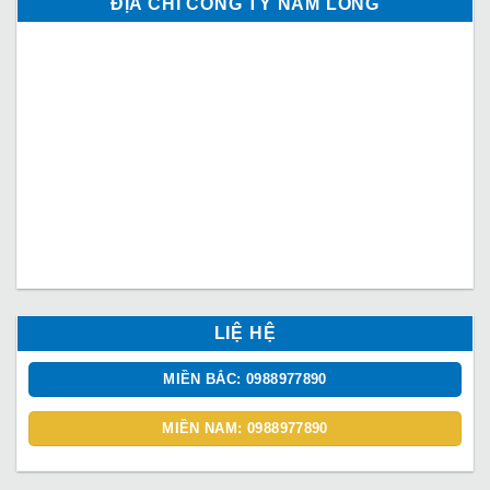
ĐỊA CHỈ CÔNG TY NAM LONG
LIỆ HỆ
MIỀN BẮC: 0988977890
MIỀN NAM: 0988977890