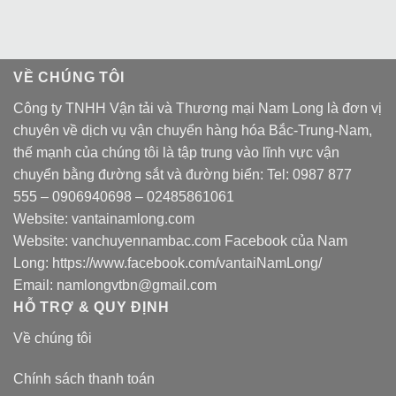
VỀ CHÚNG TÔI
Công ty TNHH Vận tải và Thương mại Nam Long là đơn vị
chuyên về dịch vụ vận chuyển hàng hóa Bắc-Trung-Nam,
thế mạnh của chúng tôi là tập trung vào lĩnh vực vận
chuyển bằng đường sắt và đường biển: Tel:
0987 877
555
–
0906940698
– 02485861061
Website:
vantainamlong.com
Website:
vanchuyennambac.com
Facebook của Nam
Long:
https://www.facebook.com/vantaiNamLong/
Email:
namlongvtbn@gmail.com
HỖ TRỢ & QUY ĐỊNH
Về chúng tôi
Chính sách thanh toán