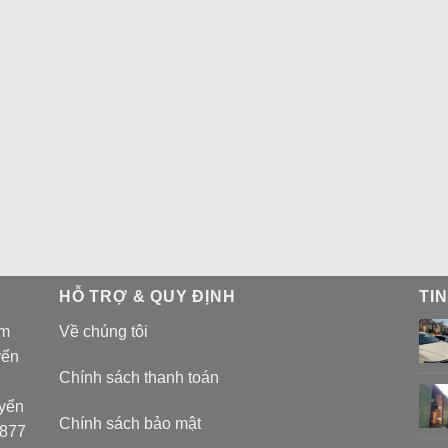
HỖ TRỢ & QUY ĐỊNH
TI
am
Về chúng tôi
yển
Chính sách thanh toán
uyển
Chính sách bảo mật
 877