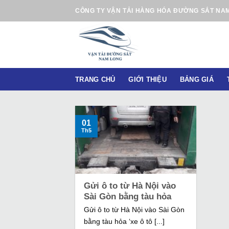
B
CÔNG TY VẬN TẢI HÀNG HÓA ĐƯỜNG SẮT NA
ỏ
q
u
a
n
TRANG CHỦ
GIỚI THIỆU
BẢNG GIÁ
ộ
i
d
u
01
Th5
n
g
Gửi ô to từ Hà Nội vào
Sài Gòn bằng tàu hỏa
Gửi ô to từ Hà Nội vào Sài Gòn
bằng tàu hỏa ‘xe ô tô [...]