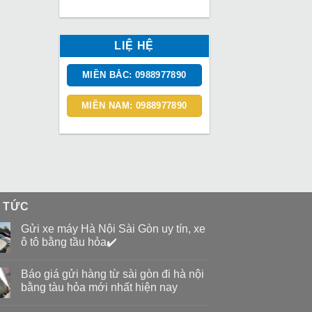
LIỆ HỆ
MIỀN BẮC: 0988977890
MIỀN NAM: 0988977890
N TỨC
Gửi xe máy Hà Nội Sài Gòn uy tín, xe
ô tô bằng tầu hỏa✔️
Báo giá gửi hàng từ sài gòn đi hà nội
bằng tàu hỏa mới nhất hiện nay