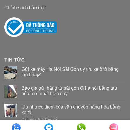
Chính sách bảo mật
TIN TỨC
Gửi xe máy Hà Nội Sài Gòn uy tín, xe ô tô bằng
tầu hỏa✔️
Báo giá gửi hàng từ sài gòn đi hà nội bằng tàu
hỏa mới nhất hiện nay
Ưu nhược điểm của vận chuyển hàng hóa bằng
xe tải
Chức năng bình luận bị tắt
ở
Ưu
nhược