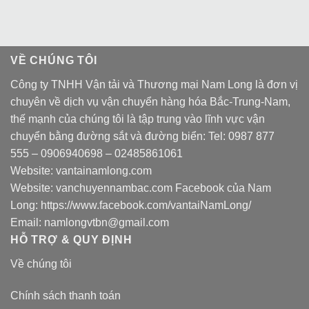
VỀ CHÚNG TÔI
Công ty TNHH Vận tải và Thương mại Nam Long là đơn vị
chuyên về dịch vụ vận chuyển hàng hóa Bắc-Trung-Nam,
thế mạnh của chúng tôi là tập trung vào lĩnh vực vận
chuyển bằng đường sắt và đường biển: Tel:
0987 877
555
–
0906940698
– 02485861061
Website:
vantainamlong.com
Website:
vanchuyennambac.com
Facebook của Nam
Long:
https://www.facebook.com/vantaiNamLong/
Email:
namlongvtbn@gmail.com
HỖ TRỢ & QUY ĐỊNH
Về chúng tôi
Chính sách thanh toán