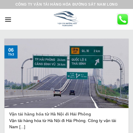
B
CÔNG TY VẬN TẢI HÀNG HÓA ĐƯỜNG SẮT NAM LONG
ỏ
q
u
a
n
ộ
06
Th3
i
d
u
n
g
Vận tải hàng hóa từ Hà Nội đi Hải Phòng
Vận tải hàng hóa từ Hà Nội đi Hải Phòng. Công ty vận tải
Nam [...]