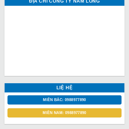
ĐỊA CHỈ CÔNG TY NAM LONG
LIỆ HỆ
MIỀN BẮC: 0988977890
MIỀN NAM: 0988977890