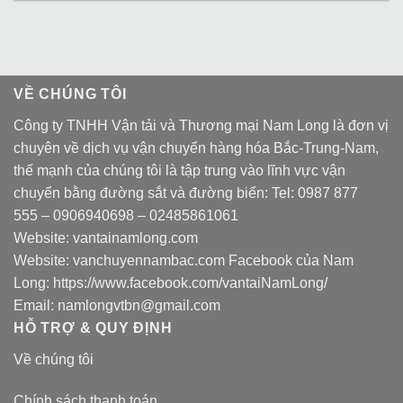
VỀ CHÚNG TÔI
Công ty TNHH Vận tải và Thương mại Nam Long là đơn vị
chuyên về dịch vụ vận chuyển hàng hóa Bắc-Trung-Nam,
thế mạnh của chúng tôi là tập trung vào lĩnh vực vận
chuyển bằng đường sắt và đường biển: Tel:
0987 877
555
–
0906940698
– 02485861061
Website:
vantainamlong.com
Website:
vanchuyennambac.com
Facebook của Nam
Long:
https://www.facebook.com/vantaiNamLong/
Email:
namlongvtbn@gmail.com
HỖ TRỢ & QUY ĐỊNH
Về chúng tôi
Chính sách thanh toán