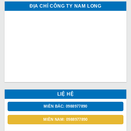
ĐỊA CHỈ CÔNG TY NAM LONG
LIỆ HỆ
MIỀN BẮC: 0988977890
MIỀN NAM: 0988977890