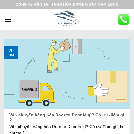
B
CÔNG TY VẬN TẢI HÀNG HÓA ĐƯỜNG SẮT NAM LONG
ỏ
q
u
a
n
ộ
20
Th4
i
d
u
n
g
Vận chuyển hàng hóa Door to Door là gì? Có ưu điểm gì
?
Vận chuyển hàng hóa Door to Door là gì? Có ưu điểm gì? là
những [...]