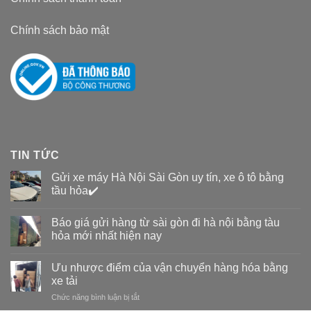
Chính sách bảo mật
TIN TỨC
Gửi xe máy Hà Nội Sài Gòn uy tín, xe ô tô bằng
tầu hỏa✔️
Báo giá gửi hàng từ sài gòn đi hà nội bằng tàu
hỏa mới nhất hiện nay
Ưu nhược điểm của vận chuyển hàng hóa bằng
xe tải
Chức năng bình luận bị tắt
ở
Ưu