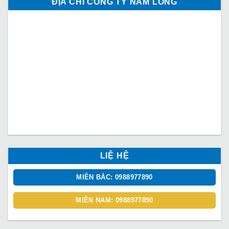
ĐỊA CHỈ CÔNG TY NAM LONG
LIỆ HỆ
MIỀN BẮC: 0988977890
MIỀN NAM: 0988977890