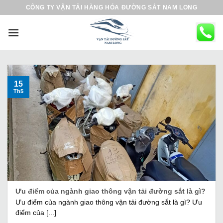
B
CÔNG TY VẬN TẢI HÀNG HÓA ĐƯỜNG SẮT NAM LONG
ỏ
q
u
a
n
ộ
15
Th5
i
d
u
n
g
Ưu điểm của ngành giao thông vận tải đường sắt là gì?
Ưu điểm của ngành giao thông vận tải đường sắt là gì? Ưu
điểm của [...]