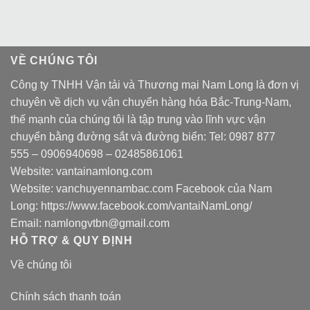
VỀ CHÚNG TÔI
Công ty TNHH Vận tải và Thương mại Nam Long là đơn vị
chuyên về dịch vụ vận chuyển hàng hóa Bắc-Trung-Nam,
thế mạnh của chúng tôi là tập trung vào lĩnh vực vận
chuyển bằng đường sắt và đường biển: Tel:
0987 877
555
–
0906940698
– 02485861061
Website:
vantainamlong.com
Website:
vanchuyennambac.com
Facebook của Nam
Long:
https://www.facebook.com/vantaiNamLong/
Email:
namlongvtbn@gmail.com
HỖ TRỢ & QUY ĐỊNH
Về chúng tôi
Chính sách thanh toán