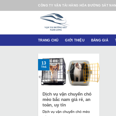
B
CÔNG TY VẬN TẢI HÀNG HÓA ĐƯỜNG SẮT NA
ỏ
q
u
a
n
TRANG CHỦ
GIỚI THIỆU
BẢNG GIÁ
ộ
i
d
u
13
Th5
n
g
Dịch vụ vận chuyển chó
mèo bắc nam giá rẻ, an
toàn, uy tín
Dịch vụ vận chuyển chó mèo