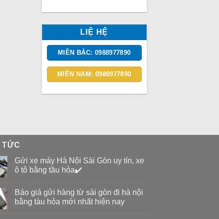
LIỆ HỆ
MIỀN BẮC: 0988977890
MIỀN NAM: 0988977890
N TỨC
Gửi xe máy Hà Nội Sài Gòn uy tín, xe
ô tô bằng tầu hỏa✔️
Báo giá gửi hàng từ sài gòn đi hà nội
bằng tàu hỏa mới nhất hiện nay