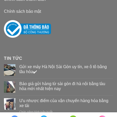
Chính sách bảo mật
TIN TỨC
Gửi xe máy Hà Nội Sài Gòn uy tín, xe ô tô bằng
tầu hỏa✔️
Báo giá gửi hàng từ sài gòn đi hà nội bằng tàu
hỏa mới nhất hiện nay
Ưu nhược điểm của vận chuyển hàng hóa bằng
xe tải
Chức năng bình luận bị tắt
ở
Ưu