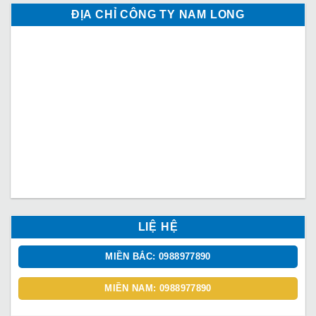
ĐỊA CHỈ CÔNG TY NAM LONG
LIỆ HỆ
MIỀN BẮC: 0988977890
MIỀN NAM: 0988977890