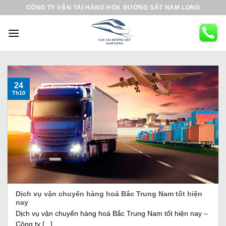
B
CÔNG TY VẬN TẢI HÀNG HÓA ĐƯỜNG SẮT NAM LONG
ỏ
q
u
a
n
ộ
24
Th10
i
d
u
n
g
Dịch vụ vận chuyển hàng hoá Bắc Trung Nam tốt hiện
nay
Dịch vụ vận chuyển hàng hoá Bắc Trung Nam tốt hiện nay –
Công ty [...]