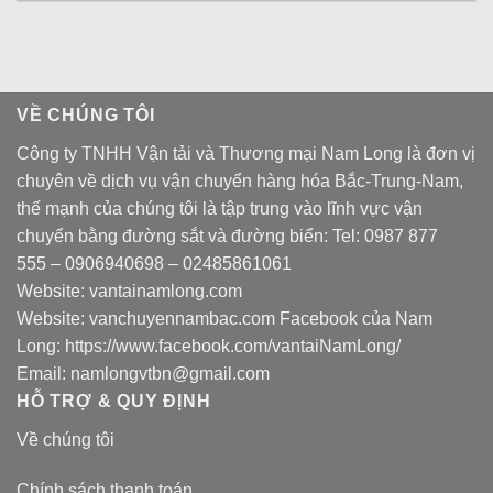
VỀ CHÚNG TÔI
Công ty TNHH Vận tải và Thương mại Nam Long là đơn vị
chuyên về dịch vụ vận chuyển hàng hóa Bắc-Trung-Nam,
thế mạnh của chúng tôi là tập trung vào lĩnh vực vận
chuyển bằng đường sắt và đường biển: Tel:
0987 877
555
–
0906940698
– 02485861061
Website:
vantainamlong.com
Website:
vanchuyennambac.com
Facebook của Nam
Long:
https://www.facebook.com/vantaiNamLong/
Email:
namlongvtbn@gmail.com
HỖ TRỢ & QUY ĐỊNH
Về chúng tôi
Chính sách thanh toán