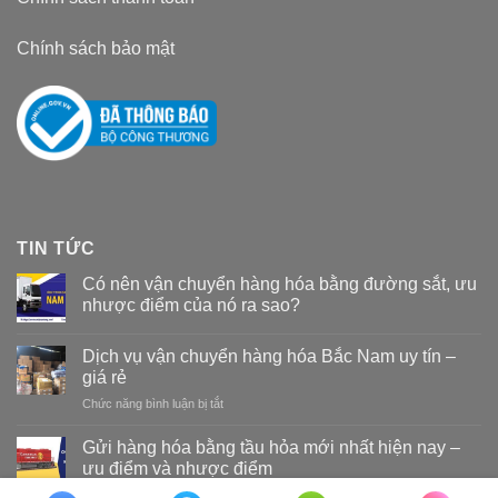
Chính sách bảo mật
TIN TỨC
Có nên vận chuyển hàng hóa bằng đường sắt, ưu
nhược điểm của nó ra sao?
Dịch vụ vận chuyển hàng hóa Bắc Nam uy tín –
giá rẻ
Chức năng bình luận bị tắt
ở
Dịch
vụ
Gửi hàng hóa bằng tầu hỏa mới nhất hiện nay –
vận
ưu điểm và nhược điểm
chuyển