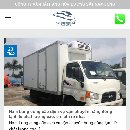
B
CÔNG TY VẬN TẢI HÀNG HÓA ĐƯỜNG SẮT NAM LONG
ỏ
q
u
a
n
ộ
23
Th10
i
d
u
n
g
Nam Long cung cấp dịch vụ vận chuyển hàng đông
lạnh lẻ chất lượng cao, chi phí rẻ nhất
Nam Long cung cấp dịch vụ vận chuyển hàng đông lạnh lẻ
chất lượng cao, [...]