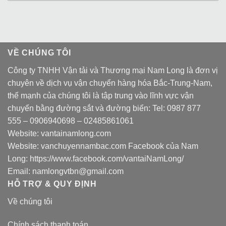
VỀ CHÚNG TÔI
Công ty TNHH Vận tải và Thương mại Nam Long là đơn vị
chuyên về dịch vụ vận chuyển hàng hóa Bắc-Trung-Nam,
thế mạnh của chúng tôi là tập trung vào lĩnh vực vận
chuyển bằng đường sắt và đường biển: Tel:
0987 877
555
–
0906940698
– 02485861061
Website:
vantainamlong.com
Website:
vanchuyennambac.com
Facebook của Nam
Long:
https://www.facebook.com/vantaiNamLong/
Email:
namlongvtbn@gmail.com
HỖ TRỢ & QUY ĐỊNH
Về chúng tôi
Chính sách thanh toán