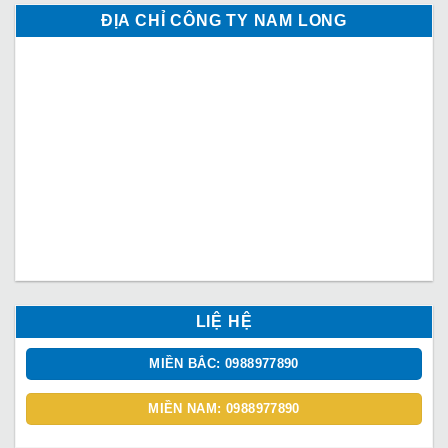
ĐỊA CHỈ CÔNG TY NAM LONG
LIỆ HỆ
MIỀN BẮC: 0988977890
MIỀN NAM: 0988977890