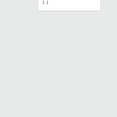
[...]