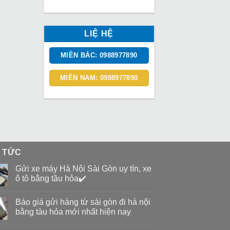
LIỆ HỆ
MIỀN BẮC: 0988977890
MIỀN NAM: 0988977890
N TỨC
Gửi xe máy Hà Nội Sài Gòn uy tín, xe
ô tô bằng tầu hỏa✔️
Báo giá gửi hàng từ sài gòn đi hà nội
bằng tàu hỏa mới nhất hiện nay