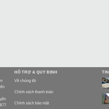
HỖ TRỢ & QUY ĐỊNH
TI
am
Về chúng tôi
yển
Chính sách thanh toán
uyển
Chính sách bảo mật
 877