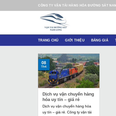
B
CÔNG TY VẬN TẢI HÀNG HÓA ĐƯỜNG SẮT NA
ỏ
q
u
a
n
TRANG CHỦ
GIỚI THIỆU
BẢNG GIÁ
ộ
i
d
u
08
Th4
n
g
Dịch vụ vận chuyển hàng
hóa uy tín – giá rẻ
Dịch vụ vận chuyển hàng hóa
uy tín – giá rẻ. Công ty vận tải