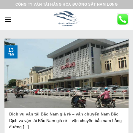
B
CÔNG TY VẬN TẢI HÀNG HÓA ĐƯỜNG SẮT NAM LONG
ỏ
q
u
a
n
ộ
13
Th5
i
d
u
n
g
Dịch vụ vận tải Bắc Nam giá rẻ – vận chuyển Nam Bắc
Dịch vụ vận tải Bắc Nam giá rẻ – vận chuyển bắc nam bằng
đường [...]