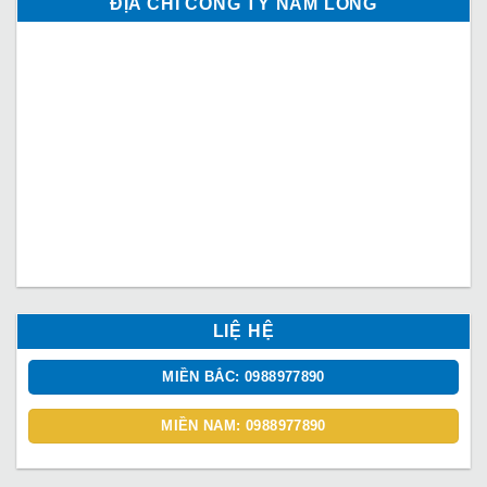
ĐỊA CHỈ CÔNG TY NAM LONG
LIỆ HỆ
MIỀN BẮC: 0988977890
MIỀN NAM: 0988977890