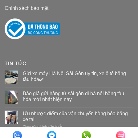
Chính sách bảo mật
TIN TỨC
Gửi xe máy Hà Nội Sài Gòn uy tín, xe ô tô bằng
tầu hỏa✔️
Báo giá gửi hàng từ sài gòn đi hà nội bằng tàu
hỏa mới nhất hiện nay
Ưu nhược điểm của vận chuyển hàng hóa bằng
xe tải
Chức năng bình luận bị tắt
ở
Ưu
nhược