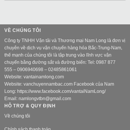
VỀ CHÚNG TÔI
Công ty TNHH Vận tải và Thương mại Nam Long là đơn vị
chuyên về dịch vụ vận chuyển hàng hóa Bắc-Trung-Nam,
thế mạnh của chúng tôi là tập trung vào lĩnh vực vận
chuyển bằng đường sắt và đường biển: Tel:
0987 877
555
–
0906940698
– 02485861061
Website:
vantainamlong.com
Website:
vanchuyennambac.com
Facebook của Nam
Long:
https://www.facebook.com/vantaiNamLong/
Email:
namlongvtbn@gmail.com
HỖ TRỢ & QUY ĐỊNH
Về chúng tôi
Chính sách thanh toán