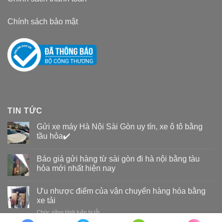
Chính sách bảo mật
TIN TỨC
Gửi xe máy Hà Nội Sài Gòn uy tín, xe ô tô bằng
tầu hỏa✔️
Báo giá gửi hàng từ sài gòn đi hà nội bằng tàu
hỏa mới nhất hiện nay
Ưu nhược điểm của vận chuyển hàng hóa bằng
xe tải
Chức năng bình luận bị tắt
ở
Ưu