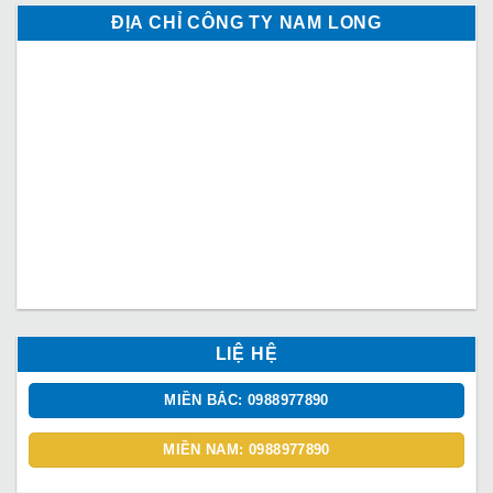
ĐỊA CHỈ CÔNG TY NAM LONG
LIỆ HỆ
MIỀN BẮC: 0988977890
MIỀN NAM: 0988977890