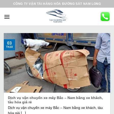
B
CÔNG TY VẬN TẢI HÀNG HÓA ĐƯỜNG SẮT NAM LONG
ỏ
q
u
a
n
ộ
03
Th10
i
d
u
n
g
Dịch vụ vận chuyển xe máy Bắc – Nam bằng xe khách,
tàu hỏa giá rẻ
Dịch vụ vận chuyển xe máy Bắc – Nam bằng xe khách, tàu
hỏa giá [...]