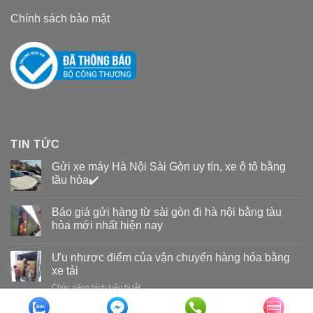
Chính sách bảo mật
TIN TỨC
Gửi xe máy Hà Nội Sài Gòn uy tín, xe ô tô bằng
tầu hỏa✔️
Báo giá gửi hàng từ sài gòn đi hà nội bằng tàu
hỏa mới nhất hiện nay
Ưu nhược điểm của vận chuyển hàng hóa bằng
xe tải
Chức năng bình luận bị tắt
ở
Ưu
nhược