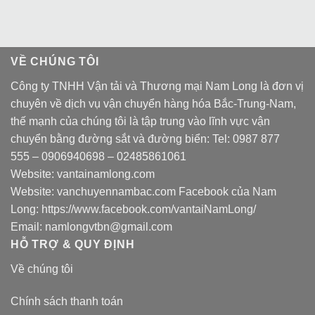
VỀ CHÚNG TÔI
Công ty TNHH Vận tải và Thương mại Nam Long là đơn vị
chuyên về dịch vụ vận chuyển hàng hóa Bắc-Trung-Nam,
thế mạnh của chúng tôi là tập trung vào lĩnh vực vận
chuyển bằng đường sắt và đường biển: Tel:
0987 877
555
–
0906940698
– 02485861061
Website:
vantainamlong.com
Website:
vanchuyennambac.com
Facebook của Nam
Long:
https://www.facebook.com/vantaiNamLong/
Email:
namlongvtbn@gmail.com
HỖ TRỢ & QUY ĐỊNH
Về chúng tôi
Chính sách thanh toán