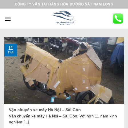
B
CÔNG TY VẬN TẢI HÀNG HÓA ĐƯỜNG SẮT NAM LONG
ỏ
q
u
a
n
ộ
11
Th4
i
d
u
n
g
Vận chuyển xe máy Hà Nội – Sài Gòn
Vận chuyển xe máy Hà Nội – Sài Gòn. Với hơn 11 năm kinh
nghiệm [...]