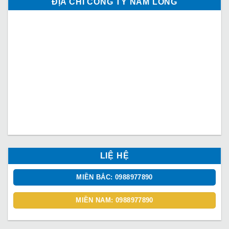
ĐỊA CHỈ CÔNG TY NAM LONG
LIỆ HỆ
MIỀN BẮC: 0988977890
MIỀN NAM: 0988977890