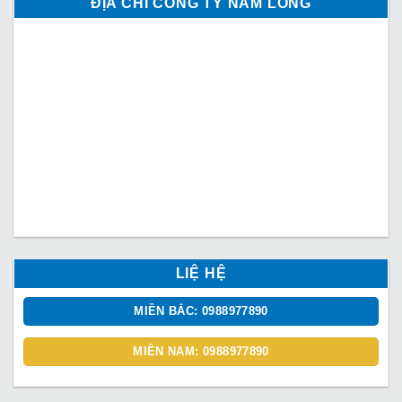
ĐỊA CHỈ CÔNG TY NAM LONG
LIỆ HỆ
MIỀN BẮC: 0988977890
MIỀN NAM: 0988977890