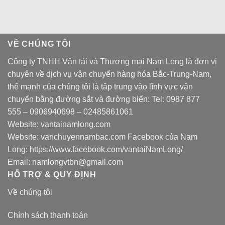
VỀ CHÚNG TÔI
Công ty TNHH Vận tải và Thương mại Nam Long là đơn vị
chuyên về dịch vụ vận chuyển hàng hóa Bắc-Trung-Nam,
thế mạnh của chúng tôi là tập trung vào lĩnh vực vận
chuyển bằng đường sắt và đường biển: Tel:
0987 877
555
–
0906940698
– 02485861061
Website:
vantainamlong.com
Website:
vanchuyennambac.com
Facebook của Nam
Long:
https://www.facebook.com/vantaiNamLong/
Email:
namlongvtbn@gmail.com
HỖ TRỢ & QUY ĐỊNH
Về chúng tôi
Chính sách thanh toán