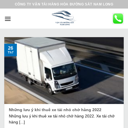
B
CÔNG TY VẬN TẢI HÀNG HÓA ĐƯỜNG SẮT NAM LONG
ỏ
q
u
a
n
ộ
26
Th7
i
d
u
n
g
Những lưu ý khi thuê xe tải nhỏ chở hàng 2022
Những lưu ý khi thuê xe tải nhỏ chở hàng 2022. Xe tải chở
hàng [...]