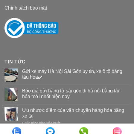
Chính sách bảo mật
TIN TỨC
Gửi xe máy Hà Nội Sài Gòn uy tín, xe ô tô bằng
tầu hỏa✔️
Báo giá gửi hàng từ sài gòn đi hà nội bằng tàu
hỏa mới nhất hiện nay
Ưu nhược điểm của vận chuyển hàng hóa bằng
xe tải
Chức năng bình luận bị tắt
ở
Ưu
nhược