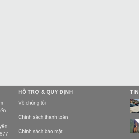
HỖ TRỢ & QUY ĐỊNH
TI
am
Về chúng tôi
yển
Chính sách thanh toán
uyển
Chính sách bảo mật
 877