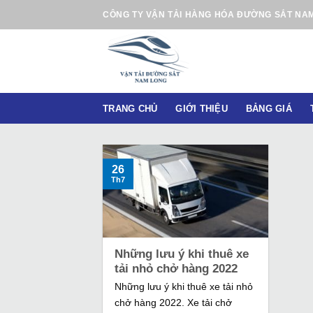
B
CÔNG TY VẬN TẢI HÀNG HÓA ĐƯỜNG SẮT NA
ỏ
q
u
a
n
TRANG CHỦ
GIỚI THIỆU
BẢNG GIÁ
ộ
i
d
u
26
Th7
n
g
Những lưu ý khi thuê xe
tải nhỏ chở hàng 2022
Những lưu ý khi thuê xe tải nhỏ
chở hàng 2022. Xe tải chở