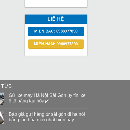
LIỆ HỆ
MIỀN BẮC: 0988977890
MIỀN NAM: 0988977890
N TỨC
Gửi xe máy Hà Nội Sài Gòn uy tín, xe
ô tô bằng tầu hỏa✔️
Báo giá gửi hàng từ sài gòn đi hà nội
bằng tàu hỏa mới nhất hiện nay