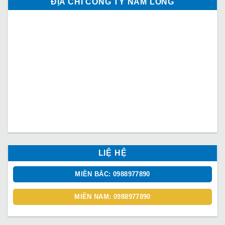
ĐỊA CHỈ CÔNG TY NAM LONG
LIỆ HỆ
MIỀN BẮC: 0988977890
MIỀN NAM: 0988977890