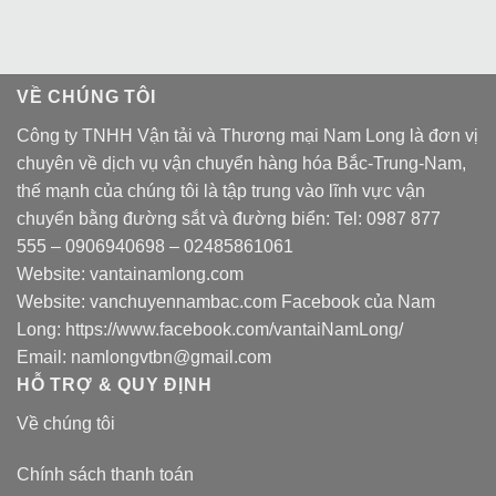
VỀ CHÚNG TÔI
Công ty TNHH Vận tải và Thương mại Nam Long là đơn vị
chuyên về dịch vụ vận chuyển hàng hóa Bắc-Trung-Nam,
thế mạnh của chúng tôi là tập trung vào lĩnh vực vận
chuyển bằng đường sắt và đường biển: Tel:
0987 877
555
–
0906940698
– 02485861061
Website:
vantainamlong.com
Website:
vanchuyennambac.com
Facebook của Nam
Long:
https://www.facebook.com/vantaiNamLong/
Email:
namlongvtbn@gmail.com
HỖ TRỢ & QUY ĐỊNH
Về chúng tôi
Chính sách thanh toán