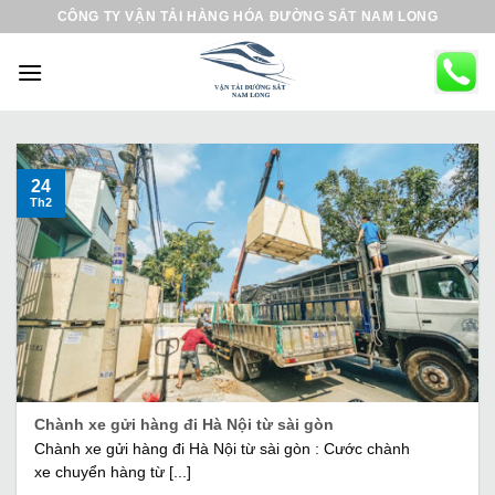
B
CÔNG TY VẬN TẢI HÀNG HÓA ĐƯỜNG SẮT NAM LONG
ỏ
q
u
a
n
ộ
24
Th2
i
d
u
n
g
Chành xe gửi hàng đi Hà Nội từ sài gòn
Chành xe gửi hàng đi Hà Nội từ sài gòn : Cước chành
xe chuyển hàng từ [...]