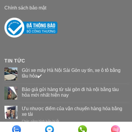
Chính sách bảo mật
TIN TỨC
Gửi xe máy Hà Nội Sài Gòn uy tín, xe ô tô bằng
tầu hỏa✔️
Báo giá gửi hàng từ sài gòn đi hà nội bằng tàu
hỏa mới nhất hiện nay
Ưu nhược điểm của vận chuyển hàng hóa bằng
xe tải
Chức năng bình luận bị tắt
ở
Ưu
nhược