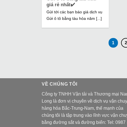
giá rẻ nhất✔️
Gửi tới các bạn báo giá dịch vụ
Gửi ô tô bằng tàu hỏa năm [...]
1
VỀ CHÚNG TÔI
Công ty TNHH Vận tải và Thương mại N
Long là đơn vị chuyên về dịch vụ vận chu
hàng hóa Bắc-Trung-Nam, thế mạnh của
chúng tôi là tập trung vào lĩnh vực vận ch
bằng đường sắt và đường biển: Tel:
0987