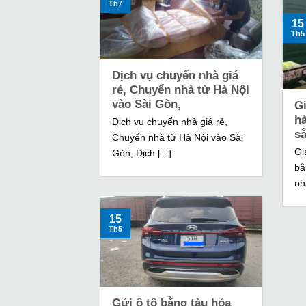
Th7
15
Th5
Dịch vụ chuyển nhà giá
rẻ, Chuyển nhà từ Hà Nội
vào Sài Gòn,
G
h
Dịch vụ chuyển nhà giá rẻ,
s
Chuyển nhà từ Hà Nội vào Sài
Gi
Gòn, Dịch [...]
bằ
nh
15
Th5
Gửi ô tô bằng tàu hỏa