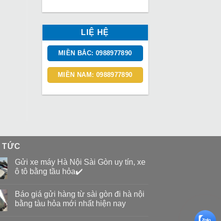
LIỆ HỆ
MIỀN BẮC: 0988977890
MIỀN NAM: 0988977890
N TỨC
Gửi xe máy Hà Nội Sài Gòn uy tín, xe
ô tô bằng tầu hỏa✔️
Báo giá gửi hàng từ sài gòn đi hà nội
bằng tàu hỏa mới nhất hiện nay